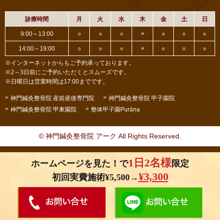
診療時間
月
火
水
木
金
土
日
9:00～13:00
○
○
○
×
○
○
○
14:00～19:00
○
○
○
×
○
○
○
※インターネットからもご予約承っております。
※2～3日前にご予約いただくとスムーズです。
※日曜日は営業時間は17:00までです。
神門鍼灸整骨院 産前産後専門院
神門鍼灸整骨院 甲子園院
神門鍼灸整骨院 甲東園院
整体甲子園Purāṇa
© 神門鍼灸整骨院 アーク All Rights Reserved.
1日2名様
ホームページを見た！で
限定
¥3,300
初回実費施術¥5,500→