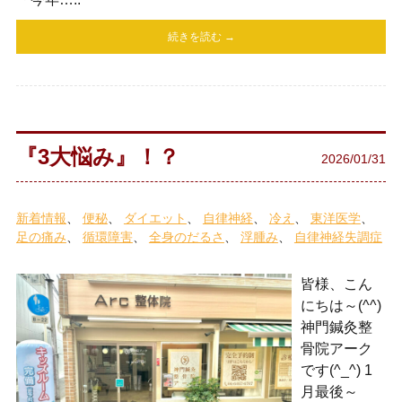
続きを読む →
『3大悩み』！？
2026/01/31
新着情報
便秘
ダイエット
自律神経
冷え
東洋医学
足の痛み
循環障害
全身のだるさ
浮腫み
自律神経失調症
皆様、こん
にちは～(^^)
神門鍼灸整
骨院アーク
です(^_^) 1
月最後～