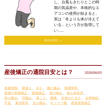
し、台風もきたりとこの時
期の気温差や、本格的なエ
アコンの使用が始まると、
実は「冬よりも体が冷えて
いる」という方が急増して
い…..
続きを読む →
産後矯正の通院目安とは？
2026/06/03
新着情報
寝違え
冷え
膝の痛み
循環障害
産後の骨盤矯正
産後矯正
首の痛み
婦人科疾患
肘の痛み
浮腫み
肩こり
腰痛
全身のだるさ
自律神経
手首
東洋医学
足の痛み
ギックリ腰
産前骨盤矯正