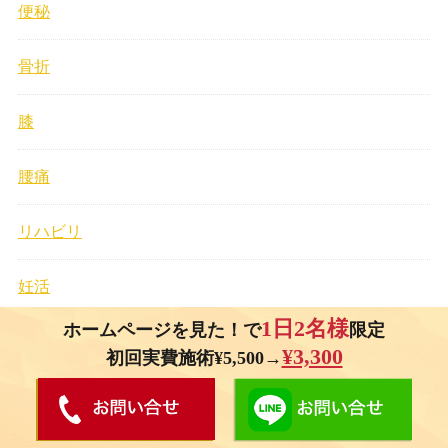
便秘
骨折
膝
腰痛
リハビリ
妊活
1日2名様
ホームページを見た！で
限定
自律神経
¥3,300
初回実費施術¥5,500→
手首