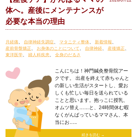
体へ。産後にメンテナンスが
必要な本当の理由
月経痛
自律神経失調症
マタニティ整体
新着情報
産前骨盤矯正
お身体のことについて
自律神経
産後矯正
東洋医学
婦人科疾患
全身のだるさ
こんにちは！神門鍼灸整骨院アー
クです。 出産を終えて赤ちゃんと
の新しい生活がスタートし、愛お
しくも忙しい毎日を送られている
ことと思います。抱っこに授乳、
オムツ替え……と、24時間休む暇
なくがんばっているママさん、本
当にお…..
続きを読む →