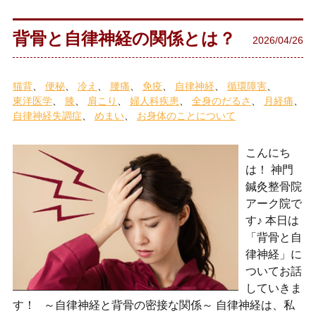
背骨と自律神経の関係とは？
2026/04/26
猫背
便秘
冷え
腰痛
免疫
自律神経
循環障害
東洋医学
膝
肩こり
婦人科疾患
全身のだるさ
月経痛
自律神経失調症
めまい
お身体のことについて
こんにち
は！ 神門
鍼灸整骨院
アーク院で
す♪ 本日は
「背骨と自
律神経」に
ついてお話
していきま
す！ ～自律神経と背骨の密接な関係～ 自律神経は、私