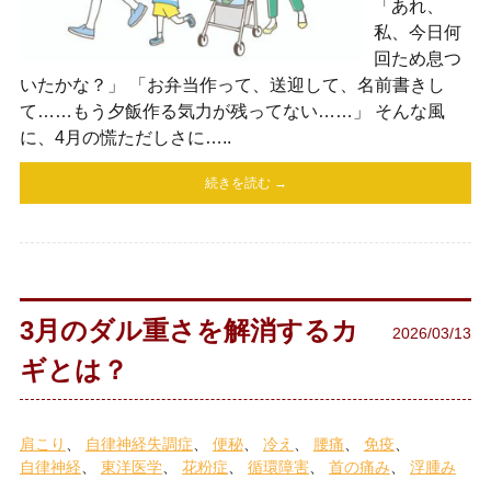
「あれ、
私、今日何
回ため息つ
いたかな？」 「お弁当作って、送迎して、名前書きし
て……もう夕飯作る気力が残ってない……」 そんな風
に、4月の慌ただしさに…..
続きを読む →
3月のダル重さを解消するカ
2026/03/13
ギとは？
肩こり
自律神経失調症
便秘
冷え
腰痛
免疫
自律神経
東洋医学
花粉症
循環障害
首の痛み
浮腫み