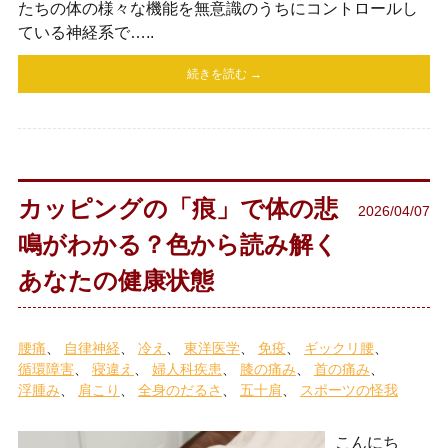
たちの体の様々な機能を無意識のうちにコントロールし
ている神経系で…..
続きを読む →
カッピングの「痕」で体の悲
2026/04/07
鳴がわかる？色から読み解く
あなたの健康状態
腰痛
自律神経
冷え
東洋医学
免疫
ギックリ腰
循環障害
寝違え
婦人科疾患
膝の痛み
首の痛み
浮腫み
肩こり
全身のだるさ
五十肩
スポーツの怪我
こんにち