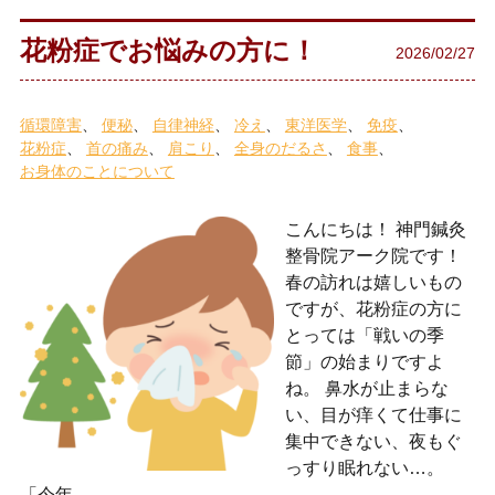
花粉症でお悩みの方に！
2026/02/27
循環障害
便秘
自律神経
冷え
東洋医学
免疫
花粉症
首の痛み
肩こり
全身のだるさ
食事
お身体のことについて
こんにちは！ 神門鍼灸
整骨院アーク院です！
春の訪れは嬉しいもの
ですが、花粉症の方に
とっては「戦いの季
節」の始まりですよ
ね。 鼻水が止まらな
い、目が痒くて仕事に
集中できない、夜もぐ
っすり眠れない…。
「今年…..