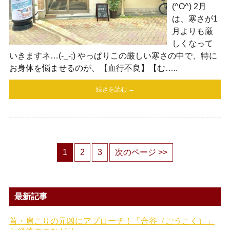
(^O^) 2月
は、寒さが1
月よりも厳
しくなって
いきますネ…(-_-;) やっぱりこの厳しい寒さの中で、特に
お身体を悩ませるのが、【血行不良】【む…..
続きを読む →
1
2
3
次のページ >>
最新記事
首・肩こりの元凶にアプローチ！「合谷（ごうこく）」