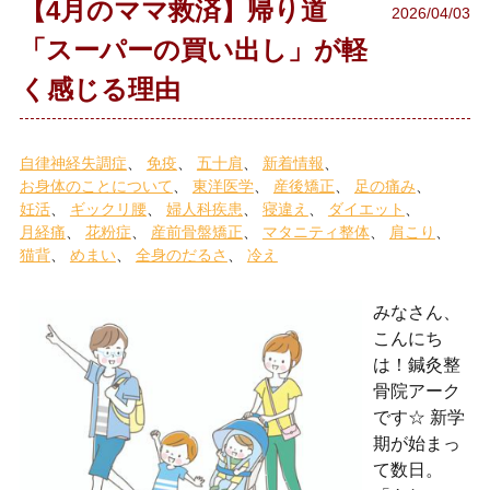
【4月のママ救済】帰り道
2026/04/03
「スーパーの買い出し」が軽
く感じる理由
自律神経失調症
免疫
五十肩
新着情報
お身体のことについて
東洋医学
産後矯正
足の痛み
妊活
ギックリ腰
婦人科疾患
寝違え
ダイエット
月経痛
花粉症
産前骨盤矯正
マタニティ整体
肩こり
猫背
めまい
全身のだるさ
冷え
みなさん、
こんにち
は！鍼灸整
骨院アーク
です☆ 新学
期が始まっ
て数日。