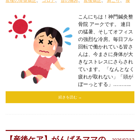
産後の骨盤矯正
コロナ
首の痛み
産後矯正
肩こり
膝
こんにちは！神門鍼灸整
骨院 アークです。 連日
の猛暑、そしてオフィス
の強烈な冷房。毎日フル
回転で働かれている皆さ
んは、今まさに身体が大
きなストレスにさらされ
ています。 「なんとなく
疲れが取れない」「頭が
ぼーっとする」………..
続きを読む →
【産後ケア】がんばるママの
2026/07/12