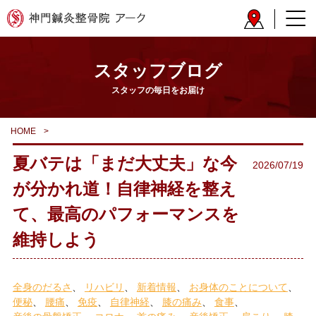
スタッフブログ
スタッフの毎日をお届け
HOME
>
夏バテは「まだ大丈夫」な今
2026/07/19
が分かれ道！自律神経を整え
て、最高のパフォーマンスを
維持しよう
全身のだるさ
リハビリ
新着情報
お身体のことについて
便秘
腰痛
免疫
自律神経
膝の痛み
食事