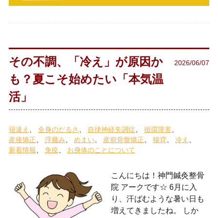
その不調、「冷え」が原因か
2026/06/07
も？夏こそ始めたい「本気温
活」
寝違え
全身のだるさ
自律神経失調症
循環障害
産後矯正
浮腫み
めまい
産前骨盤矯正
猫背
冷え
新着情報
免疫
お身体のことについて
こんにちは！神門鍼灸整骨
院 アークです☆ 6月に入
り、汗ばむような暑い日も
増えてきましたね。 しか