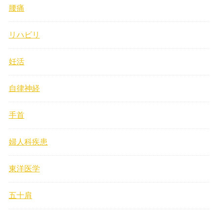
腰痛
リハビリ
妊活
自律神経
手首
婦人科疾患
東洋医学
五十肩