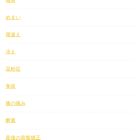
猫背
めまい
寝違え
冷え
花粉症
免疫
膝の痛み
酵素
産後の骨盤矯正