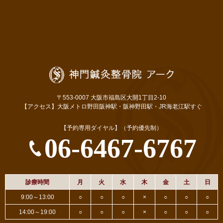
〒553-0007 大阪市福島区大開1丁目2-10
【アクセス】大阪メトロ野田阪神駅・阪神野田駅・JR海老江駅すぐ
【予約専用ダイヤル】（予約優先制）
06-6467-6767
診療時間
月
火
水
木
金
土
日
9:00～13:00
○
○
○
×
○
○
○
14:00～19:00
○
○
○
×
○
○
○