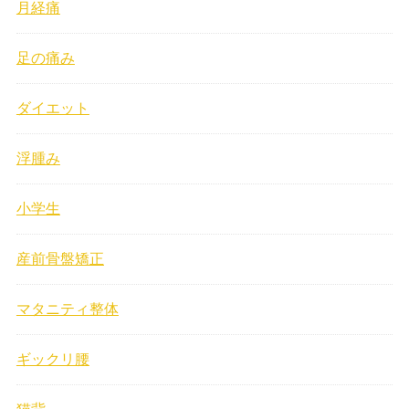
月経痛
足の痛み
ダイエット
浮腫み
小学生
産前骨盤矯正
マタニティ整体
ギックリ腰