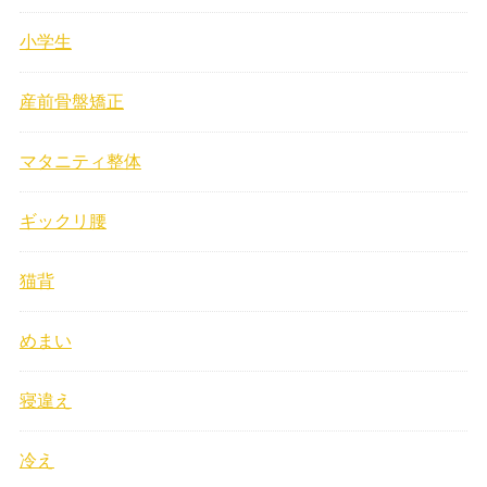
小学生
産前骨盤矯正
マタニティ整体
ギックリ腰
猫背
めまい
寝違え
冷え