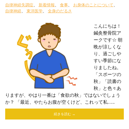
自律神経失調症
新着情報
食事
お身体のことについて
自律神経
東洋医学
全身のだるさ
こんにちは！
鍼灸整骨院ア
ークです☆ 朝
晩が涼しくな
り、過ごしや
すい季節にな
りましたね。
「スポーツの
秋」「読書の
秋」と色々あ
りますが、やはり一番は「食欲の秋」ではないでしょう
か？ 「最近、やたらお腹が空くけど、これって私…..
続きを読む →