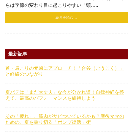
らは季節の変わり目に起こりやすい「頭…..
続きを読む →
最新記事
首・肩こりの元凶にアプローチ！「合谷（ごうこく）」
と経絡のつながり
夏バテは「まだ大丈夫」な今が分かれ道！自律神経を整
えて、最高のパフォーマンスを維持しよう
その「疲れ」、筋肉がサビついているかも？産後ママの
ための、夏を乗り切る「ポンプ復活」術