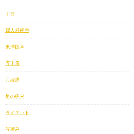
手首
婦人科疾患
東洋医学
五十肩
月経痛
足の痛み
ダイエット
浮腫み