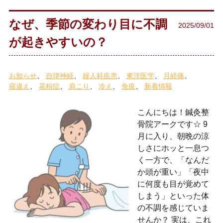
なぜ、季節の変わり目に不調
2025/09/01
が起きやすいの？
お知らせ
自律神経
婦人科疾患
東洋医学
月経痛
寝違え
花粉症
肩こり
冷え
免疫
新着情報
こんにちは！鍼灸整
骨院アークです☆ 9
月に入り、朝晩の涼
しさにホッと一息つ
く一方で、「なんだ
か頭が重い」「夜中
に何度も目が覚めて
しまう」といった体
の不調を感じていま
せんか？ 実は、これ