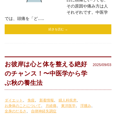
その原因や痛み方は人
それぞれです。中医学
では、頭痛を「ど…..
続きを読む →
お彼岸は心と体を整える絶好
2025/09/03
のチャンス！〜中医学から学
ぶ秋の養生法
ダイエット
免疫
新着情報
婦人科疾患
お身体のことについて
月経痛
東洋医学
浮腫み
全身のだるさ
自律神経失調症