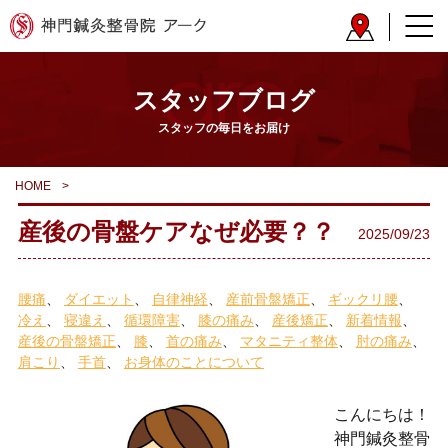
スタッフブログ
スタッフの毎日をお届け
HOME
>
産後の骨盤ケアなぜ必要？？
2025/09/23
腰痛
ダイエット
自律神経
産前骨盤矯正
ギックリ腰
冷え
寝違え
循環障害
膝の痛み
産後矯正
新着情報
産後の骨盤矯正
膝
首の痛み
マタニティ整体
肘の痛み
肩こり
手首
お身体のことについて
こんにちは！
神門鍼灸整骨