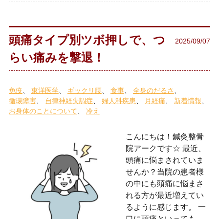
頭痛タイプ別ツボ押しで、つ
2025/09/07
らい痛みを撃退！
免疫
東洋医学
ギックリ腰
食事
全身のだるさ
循環障害
自律神経失調症
婦人科疾患
月経痛
新着情報
お身体のことについて
冷え
こんにちは！鍼灸整骨
院アークです☆ 最近、
頭痛に悩まされていま
せんか？当院の患者様
の中にも頭痛に悩まさ
れる方が最近増えてい
るように感じます。 一
口に頭痛といっても、