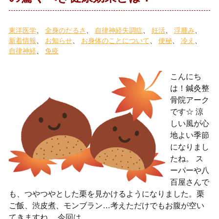
東洋医学
全身のだるさ
自律神経失調症
妊活
浮腫み
新着情報
お知らせ
お身体のことについて
便秘
冷え
自律神経
免疫
こんにち
は！鍼灸整
骨院アーク
です☆ 涼
しい風が心
地よい季節
になりまし
たね。 ス
ーパーや八
百屋さんで
も、つやつやとした栗を見かけるようになりました。栗
ご飯、渋皮煮、モンブラン…考えただけでもお腹が空い
てきますね。 今回は、…..