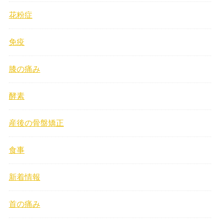
花粉症
免疫
膝の痛み
酵素
産後の骨盤矯正
食事
新着情報
首の痛み