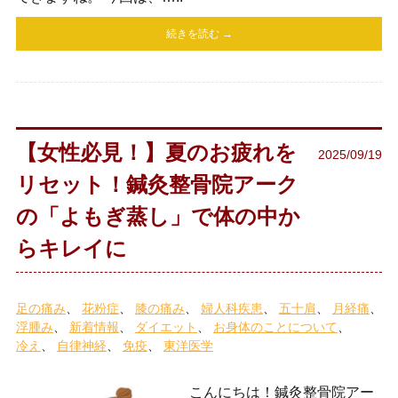
続きを読む →
【女性必見！】夏のお疲れを
2025/09/19
リセット！鍼灸整骨院アーク
の「よもぎ蒸し」で体の中か
らキレイに
足の痛み
花粉症
膝の痛み
婦人科疾患
五十肩
月経痛
浮腫み
新着情報
ダイエット
お身体のことについて
冷え
自律神経
免疫
東洋医学
こんにちは！鍼灸整骨院アー