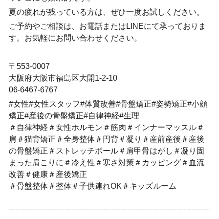
夏の疲れが残っている方は、ぜひ一度お試しください。
ご予約やご相談は、お電話またはLINEにて承っておりま
す。お気軽にお問い合わせください。
〒553-0007
大阪府大阪市福島区大開1-2-10
06-6467-6767
#女性#女性スタッフ#体質改善#骨盤矯正#姿勢矯正#小顔
矯正#産後の骨盤矯正#自律神経#生理
＃自律神経＃女性ホルモン＃筋肉＃インナーマッスル＃
肩＃猫背矯正＃全身整体＃円背＃凝り＃産前産後＃産後
の骨盤矯正＃ストレッチポール＃肩甲骨はがし＃凝り固
まった肩こりに＃冷え性＃寒さ対策＃カッピング＃血流
改善＃健康＃産後矯正
＃骨盤整体＃整体＃子供連れOK＃キッズルーム