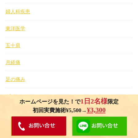
婦人科疾患
東洋医学
五十肩
月経痛
足の痛み
ダイエット
1日2名様
ホームページを見た！で
限定
¥3,300
初回実費施術¥5,500→
浮腫み
小学生