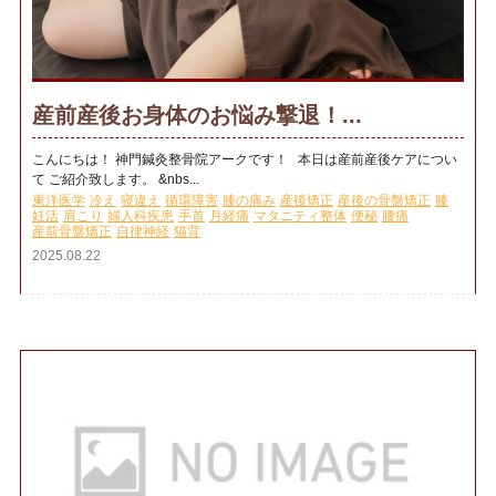
産前産後お身体のお悩み撃退！...
こんにちは！ 神門鍼灸整骨院アークです！ 本日は産前産後ケアについ
て ご紹介致します。 &nbs...
東洋医学
冷え
寝違え
循環障害
膝の痛み
産後矯正
産後の骨盤矯正
膝
妊活
肩こり
婦人科疾患
手首
月経痛
マタニティ整体
便秘
腰痛
産前骨盤矯正
自律神経
猫背
2025.08.22