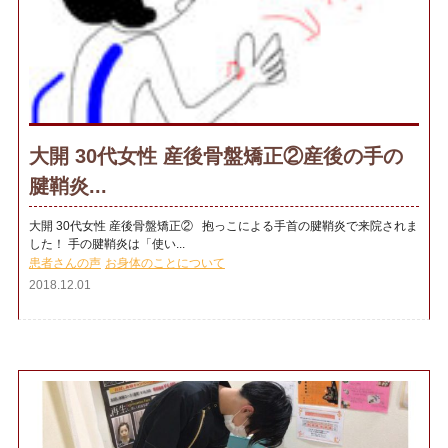
大開 30代女性 産後骨盤矯正②産後の手の
腱鞘炎...
大開 30代女性 産後骨盤矯正② 抱っこによる手首の腱鞘炎で来院されま
した！ 手の腱鞘炎は「使い...
患者さんの声
お身体のことについて
2018.12.01