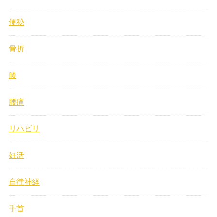
便秘
骨折
膝
腰痛
リハビリ
妊活
自律神経
手首