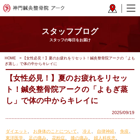
スタッフブログ
スタッフの毎日をお届け
HOME
>
【女性必見！】夏のお疲れをリセット！鍼灸整骨院アークの「よも
ぎ蒸し」で体の中からキレイに
【女性必見！】夏のお疲れをリセッ
ト！鍼灸整骨院アークの「よもぎ蒸
し」で体の中からキレイに
2025/09/19
ダイエット
お身体のことについて
冷え
自律神経
免疫
東洋医学
足の痛み
花粉症
膝の痛み
婦人科疾患