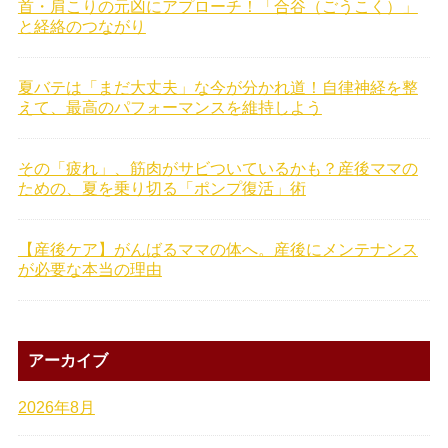
首・肩こりの元凶にアプローチ！「合谷（ごうこく）」
と経絡のつながり
夏バテは「まだ大丈夫」な今が分かれ道！自律神経を整
えて、最高のパフォーマンスを維持しよう
その「疲れ」、筋肉がサビついているかも？産後ママの
ための、夏を乗り切る「ポンプ復活」術
【産後ケア】がんばるママの体へ。産後にメンテナンス
が必要な本当の理由
アーカイブ
2026年8月