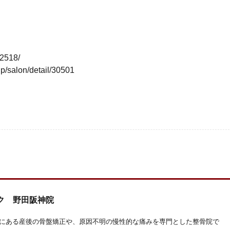
32518/
alon/detail/30501
ク 野田阪神院
にある産後の骨盤矯正や、原因不明の慢性的な痛みを専門とした整骨院で