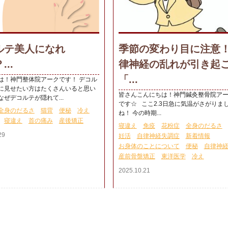
ルテ美人になれ
季節の変わり目に注意
..
律神経の乱れが引き起
「...
は！神門整体院アークです！ デコル
に見せたい方はたくさんいると思い
皆さんこんにちは！神門鍼灸整骨院ア
ぜデコルテが隠れて...
です☆ ここ2.3日急に気温がさがりま
全身のだるさ
猫背
便秘
冷え
ね！ 今の時期...
寝違え
首の痛み
産後矯正
寝違え
免疫
花粉症
全身のだるさ
29
妊活
自律神経失調症
新着情報
お身体のことについて
便秘
自律神
産前骨盤矯正
東洋医学
冷え
2025.10.21