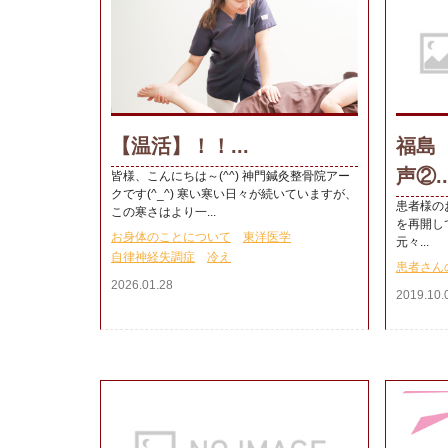
【温活】！！...
福島
声②..
皆様、こんにちは～(^^) 神門鍼灸整骨院アー
クです(^_^) 寒い寒い日々が続いていますが、
患者様の
この寒さはより一...
を再開し
お身体のことについて
東洋医学
元々...
自律神経失調症
冷え
患者さん
2026.01.28
2019.10.