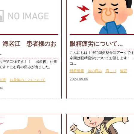
 海老江 患者様のお
眼精疲労について...
.
こんにちは！神門鍼灸整骨院アークで
今回は眼精疲労についてお話します！ 
お声第二弾です！！ 出産後、仕事
コ...
てすぐに右肩の痛みが出ました。
新着情報
首の痛み
肩こり
猫背
2024.09.09
の声
お身体のことについて
04