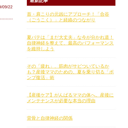
最新記事
9/09/22
首・肩こりの元凶にアプローチ！「合谷
（ごうこく）」と経絡のつながり
夏バテは「まだ大丈夫」な今が分かれ道！
自律神経を整えて、最高のパフォーマンス
を維持しよう
その「疲れ」、筋肉がサビついているか
も？産後ママのための、夏を乗り切る「ポ
ンプ復活」術
【産後ケア】がんばるママの体へ。産後に
メンテナンスが必要な本当の理由
背骨と自律神経の関係