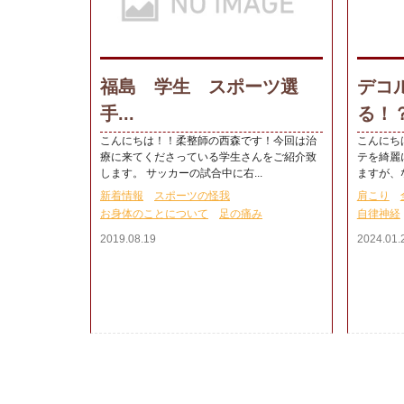
福島 学生 スポーツ選
デコ
手...
る！？.
こんにちは！！柔整師の西森です！今回は治
こんにち
療に来てくださっている学生さんをご紹介致
テを綺麗
します。 サッカーの試合中に右...
ますが、な
新着情報
スポーツの怪我
肩こり
お身体のことについて
足の痛み
自律神経
2019.08.19
2024.01.