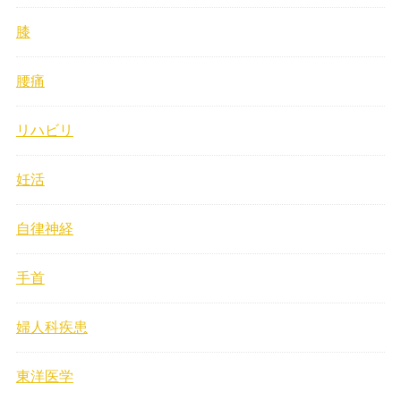
膝
腰痛
リハビリ
妊活
自律神経
手首
婦人科疾患
東洋医学