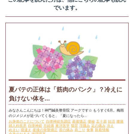
でいます。
夏バテの正体は「筋肉のパンク」？冷えに
負けない体を...
みなさんこんにちは！神門鍼灸整骨院 アークです☆ もうすぐ6月。梅雨
のジメジメが近づいてくると、「夏になったら...
お身体のことについて
自律神経失調症
産後矯正
便秘
五十肩
妊活
腰痛
婦人科疾患
自律神経
月経痛
東洋医学
猫背
浮腫み
足の痛み
冷え
めまい
寝違え
産後の骨盤矯正
首の痛み
肩こり
食事
新着情報