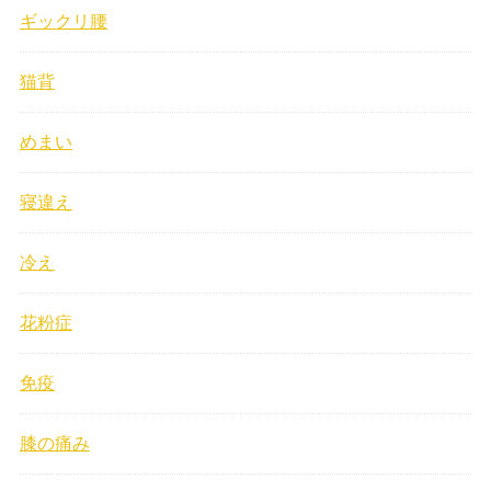
ギックリ腰
猫背
めまい
寝違え
冷え
花粉症
免疫
膝の痛み