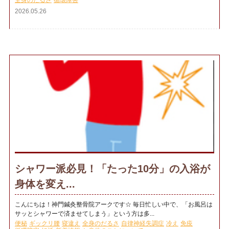
全身のだるさ
循環障害
2026.05.26
シャワー派必見！「たった10分」の入浴が
身体を変え...
こんにちは！神門鍼灸整骨院アークです☆ 毎日忙しい中で、「お風呂は
サッとシャワーで済ませてしまう」という方は多...
便秘
ギックリ腰
寝違え
全身のだるさ
自律神経失調症
冷え
免疫