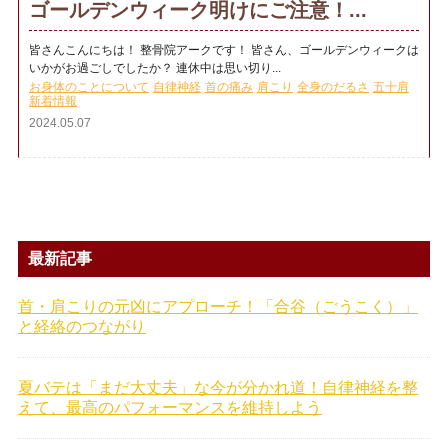
ゴールデンウィーク明けにご注意！...
皆さんこんにちは！ 整骨院アークです！ 皆さん、ゴールデンウィークは
いかがお過ごしでしたか？ 連休中は思い切り...
お身体のことについて
自律神経
首の痛み
肩こり
全身のだるさ
五十肩
新着情報
2024.05.07
最新記事
首・肩こりの元凶にアプローチ！「合谷（ごうこく）」
と経絡のつながり
夏バテは「まだ大丈夫」な今が分かれ道！自律神経を整
えて、最高のパフォーマンスを維持しよう