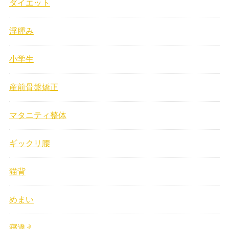
ダイエット
浮腫み
小学生
産前骨盤矯正
マタニティ整体
ギックリ腰
猫背
めまい
寝違え