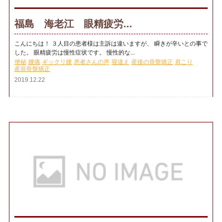
福島 海老江 眼精疲労...
こんにちは！ ３人目の患者様は主訴は違いますが、 瞬きが辛いとの事で
した。 眼精疲労は慢性症状です。 慢性的な...
便秘
腰痛
ギックリ腰
患者さんの声
寝違え
産後の骨盤矯正
肩こり
産前骨盤矯正
2019.12.22