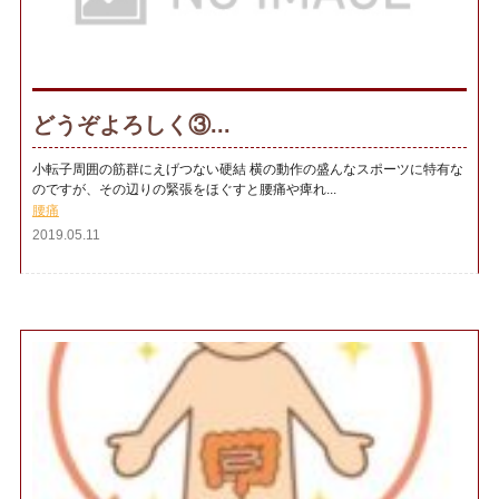
どうぞよろしく③...
小転子周囲の筋群にえげつない硬結 横の動作の盛んなスポーツに特有な
のですが、その辺りの緊張をほぐすと腰痛や痺れ...
腰痛
2019.05.11