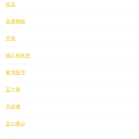
妊活
自律神経
手首
婦人科疾患
東洋医学
五十肩
月経痛
足の痛み