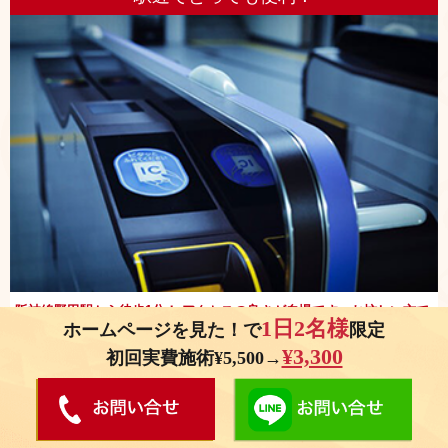
阪神線野田駅から徒歩1分！ アクセスの良さが自慢です。お忙しい方で
1日2名様
ホームページを見た！で
限定
も気軽に受診していただけます。
¥3,300
初回実費施術¥5,500→
キッズルーム・ベビーベッド完備 !