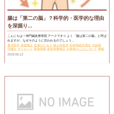
腸は「第二の脳」？科学的・医学的な理由
を深掘り...
こんにちは！神門鍼灸整骨院 アークです☆ よく「腸は第二の脳」と呼ば
れますが、なぜそのように言われるのでしょう...
東洋医学
産後矯正
全身のだるさ
婦人科疾患
自律神経失調症
月経痛
浮腫み
ダイエット
新着情報
産前骨盤矯正
お身体のことについて
便秘
2026.06.13