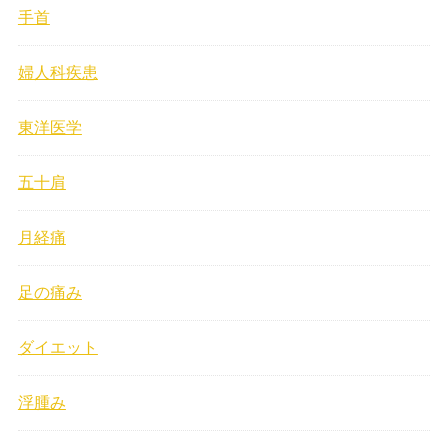
手首
婦人科疾患
東洋医学
五十肩
月経痛
足の痛み
ダイエット
浮腫み