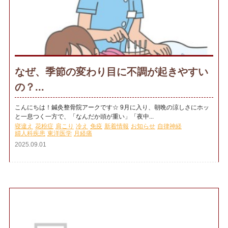
なぜ、季節の変わり目に不調が起きやすい
の？...
こんにちは！鍼灸整骨院アークです☆ 9月に入り、朝晩の涼しさにホッ
と一息つく一方で、「なんだか頭が重い」「夜中...
寝違え
花粉症
肩こり
冷え
免疫
新着情報
お知らせ
自律神経
婦人科疾患
東洋医学
月経痛
2025.09.01