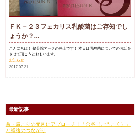
ＦＫ－２３フェカリス乳酸菌はご存知でし
ょうか？...
こんにちは！ 整骨院アークの井上です！ 本日は乳酸菌についてのお話を
させて頂こうとおもいます。 ...
お知らせ
2017.07.21
最新記事
首・肩こりの元凶にアプローチ！「合谷（ごうこく）」
と経絡のつながり