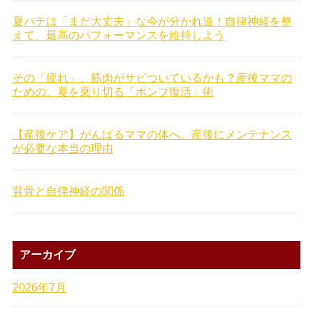
夏バテは「まだ大丈夫」な今が分かれ道！自律神経を整
えて、最高のパフォーマンスを維持しよう
その「疲れ」、筋肉がサビついているかも？産後ママの
ための、夏を乗り切る「ポンプ復活」術
【産後ケア】がんばるママの体へ。産後にメンテナンス
が必要な本当の理由
背骨と自律神経の関係
アーカイブ
2026年7月