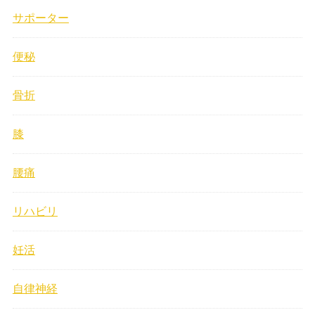
サポーター
便秘
骨折
膝
腰痛
リハビリ
妊活
自律神経