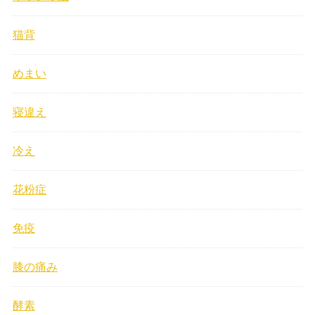
猫背
めまい
寝違え
冷え
花粉症
免疫
膝の痛み
酵素