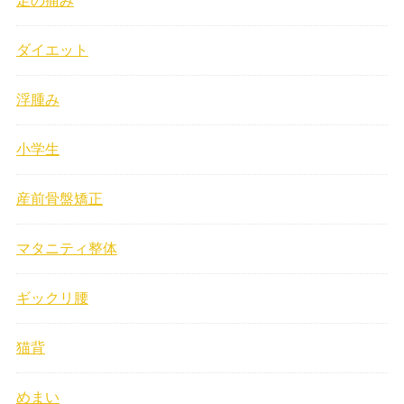
足の痛み
ダイエット
浮腫み
小学生
産前骨盤矯正
マタニティ整体
ギックリ腰
猫背
めまい