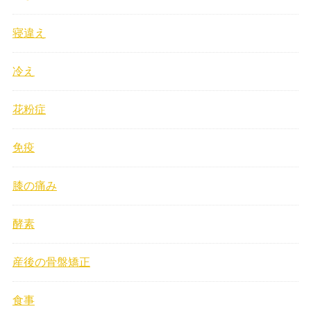
寝違え
冷え
花粉症
免疫
膝の痛み
酵素
産後の骨盤矯正
食事