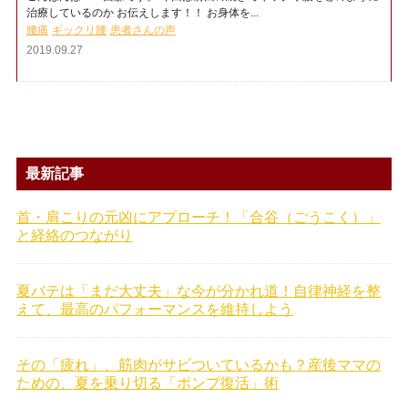
治療しているのか お伝えします！！ お身体を...
腰痛
ギックリ腰
患者さんの声
2019.09.27
最新記事
首・肩こりの元凶にアプローチ！「合谷（ごうこく）」
と経絡のつながり
夏バテは「まだ大丈夫」な今が分かれ道！自律神経を整
えて、最高のパフォーマンスを維持しよう
その「疲れ」、筋肉がサビついているかも？産後ママの
ための、夏を乗り切る「ポンプ復活」術