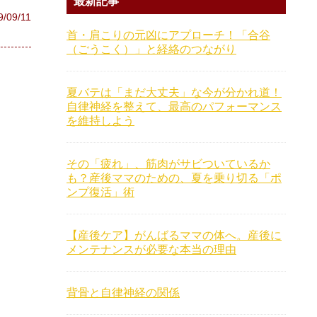
最新記事
9/09/11
首・肩こりの元凶にアプローチ！「合谷
（ごうこく）」と経絡のつながり
夏バテは「まだ大丈夫」な今が分かれ道！
自律神経を整えて、最高のパフォーマンス
を維持しよう
その「疲れ」、筋肉がサビついているか
も？産後ママのための、夏を乗り切る「ポ
ンプ復活」術
【産後ケア】がんばるママの体へ。産後に
メンテナンスが必要な本当の理由
背骨と自律神経の関係