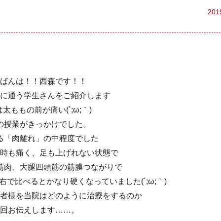
201
ばんは！！西森です！！
に通う学生さんをご紹介します
太ももの前が痛い(´;ω;｀)
の授業がきっかけでした。
る「肉離れ」の中程度でした
時も痛く、足も上げれない状態で
筋肉、大腿四頭筋の筋膜つながりで
で比べるとかなり硬くなっていました(´;ω;｀)
者様を当院はどのように治療をするのか
回お伝えします……。