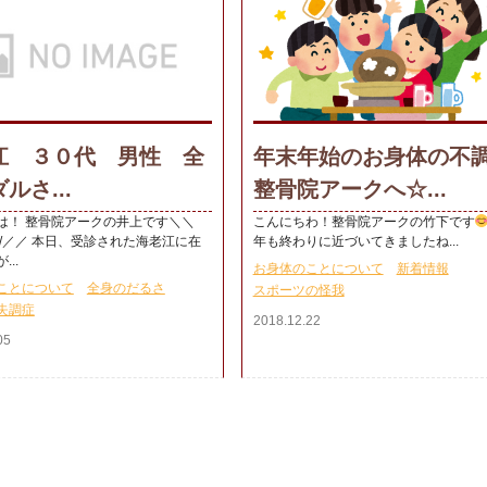
江 ３０代 男性 全
年末年始のお身体の不
ルさ...
整骨院アークへ☆...
は！ 整骨院アークの井上です＼＼
こんにちわ！整骨院アークの竹下です
年も終わりに近づいてきましたね...
..
お身体のことについて
新着情報
ことについて
全身のだるさ
スポーツの怪我
失調症
2018.12.22
05