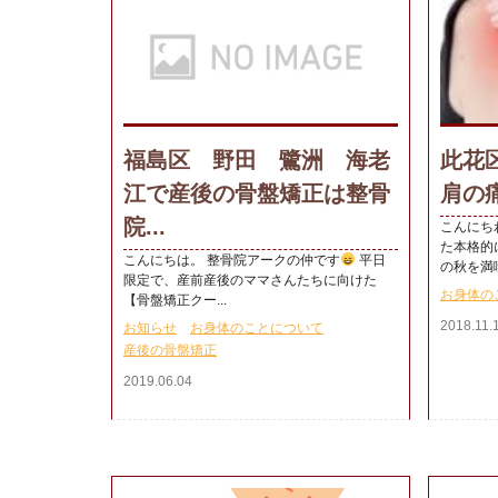
福島区 野田 鷺洲 海老
此花
江で産後の骨盤矯正は整骨
肩の痛
院...
こんにち
た本格的
こんにちは。 整骨院アークの仲です
平日
の秋を満喫
限定で、産前産後のママさんたちに向けた
お身体の
【骨盤矯正クー...
2018.11.
お知らせ
お身体のことについて
産後の骨盤矯正
2019.06.04