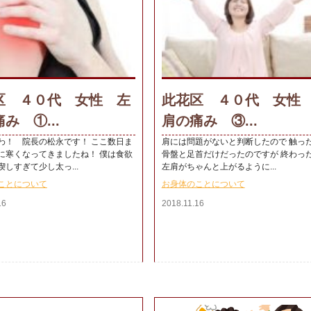
区 ４０代 女性 左
此花区 ４０代 女性
み ①...
肩の痛み ③...
わ！ 院長の松永です！ ここ数日ま
肩には問題がないと判断したので 触っ
に寒くなってきましたね！ 僕は食欲
骨盤と足首だけだったのですが 終わっ
しすぎて少し太っ...
左肩がちゃんと上がるように...
ことについて
お身体のことについて
16
2018.11.16