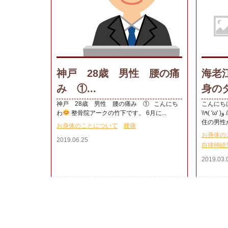
神戸 28歳 男性 腰の痛
海老
み ①...
身のダ
神戸 28歳 男性 腰の痛み ① こんにち
こんにち
わ
整骨院アークの竹下です。 6月に...
\\٩( 'ω' )و //／／ 本日、受診された海老江に在
住の男性が.
お身体のことについて
腰痛
お身体の
2019.06.25
自律神経
2019.03.