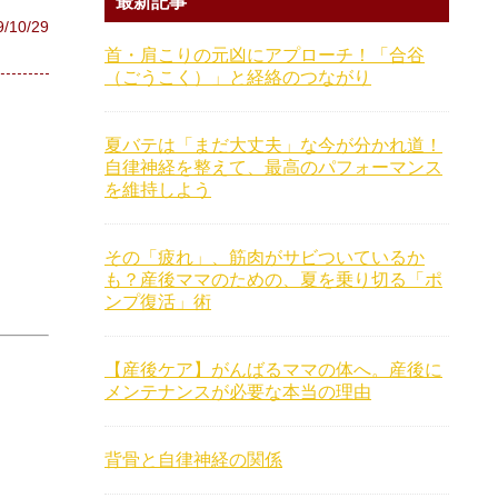
最新記事
9/10/29
首・肩こりの元凶にアプローチ！「合谷
（ごうこく）」と経絡のつながり
夏バテは「まだ大丈夫」な今が分かれ道！
自律神経を整えて、最高のパフォーマンス
を維持しよう
その「疲れ」、筋肉がサビついているか
も？産後ママのための、夏を乗り切る「ポ
ンプ復活」術
【産後ケア】がんばるママの体へ。産後に
メンテナンスが必要な本当の理由
背骨と自律神経の関係