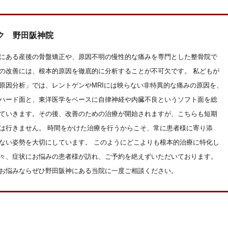
ク 野田阪神院
にある産後の骨盤矯正や、原因不明の慢性的な痛みを専門とした整骨院で
の改善には、根本的原因を徹底的に分析することが不可欠です。 私どもが
原因分析」では、レントゲンやMRIには映らない非特異的な痛みの原因を、
ハード面と、東洋医学をベースに自律神経や内臓不良というソフト面を総
ていきます。その後、改善のための治療が開始されますが、こちらも短期
は行きません。 時間をかけた治療を行うからこそ、常に患者様に寄り添
ない姿勢を大切にしています。 このようにどこよりも根本的治療に特化し
々、症状にお悩みの患者様が訪れ、ご予約を絶えずいただいております。
お悩みならぜひ野田阪神にある当院に一度ご相談ください。