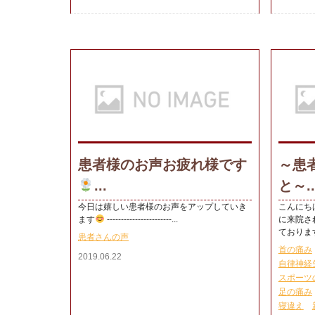
患者様のお声お疲れ様です
～患
...
と～..
今日は嬉しい患者様のお声をアップしていき
こんにち
ます
-----------------------...
に来院さ
ております
患者さんの声
首の痛み
2019.06.22
自律神経
スポーツ
足の痛み
寝違え