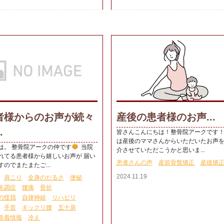
者様からのお声が続々
産後の患者様のお声...
.
皆さんこんにちは！整骨院アークです！
は産後のママさんからいただいたお声
は。 整骨院アークの仲です
当院
介させていただこうかと思いま...
れてる患者様から嬉しいお声が 届い
患者さんの声
産前骨盤矯正
産後矯
のでまたまたご...
2024.11.19
肩こり
全身のだるさ
便秘
失調症
腰痛
骨折
の怪我
自律神経
リハビリ
手首
ギックリ腰
五十肩
新着情報
冷え