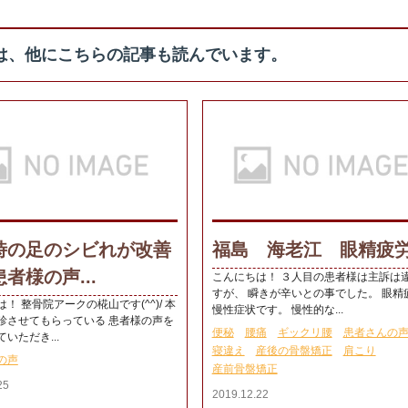
は、他にこちらの記事も読んでいます。
時の足のシビれが改善
福島 海老江 眼精疲労.
者様の声...
こんにちは！ ３人目の患者様は主訴は
すが、 瞬きが辛いとの事でした。 眼精
！ 整骨院アークの椛山です(^^)/ 本
慢性症状です。 慢性的な...
診させてもらっている 患者様の声を
便秘
腰痛
ギックリ腰
患者さんの
いただき...
寝違え
産後の骨盤矯正
肩こり
の声
産前骨盤矯正
25
2019.12.22