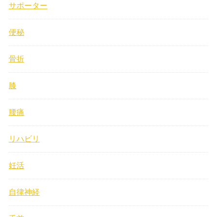
サポーター
便秘
骨折
膝
腰痛
リハビリ
妊活
自律神経