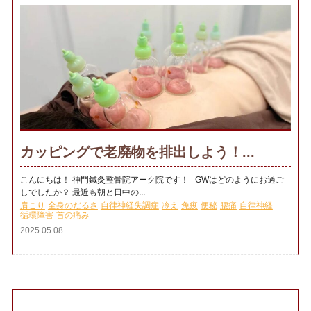
カッピングで老廃物を排出しよう！...
こんにちは！ 神門鍼灸整骨院アーク院です！ GWはどのようにお過ご
しでしたか？ 最近も朝と日中の...
肩こり
全身のだるさ
自律神経失調症
冷え
免疫
便秘
腰痛
自律神経
循環障害
首の痛み
2025.05.08