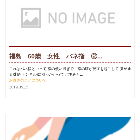
福島 60歳 女性 バネ指 ②...
これはバネ指といって 指の使い過ぎで、指の腱が炎症を起こして 腱が通
る腱鞘(トンネル)に引っかかって バネみた...
お身体のことについて
2019.05.15