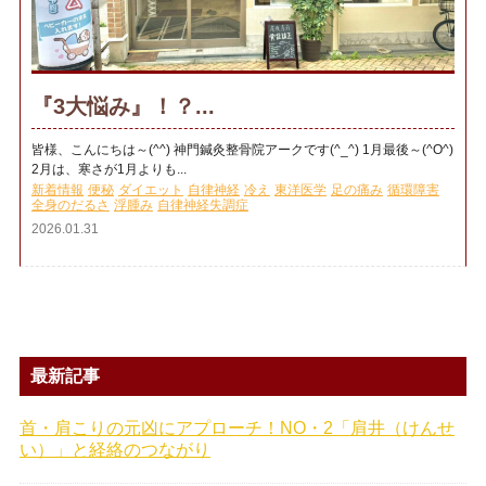
『3大悩み』！？...
皆様、こんにちは～(^^) 神門鍼灸整骨院アークです(^_^) 1月最後～(^O^)
2月は、寒さが1月よりも...
新着情報
便秘
ダイエット
自律神経
冷え
東洋医学
足の痛み
循環障害
全身のだるさ
浮腫み
自律神経失調症
2026.01.31
最新記事
首・肩こりの元凶にアプローチ！NO・2「肩井（けんせ
い）」と経絡のつながり