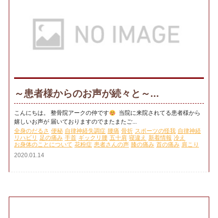
～患者様からのお声が続々と～...
こんにちは。 整骨院アークの仲です
当院に来院されてる患者様から
嬉しいお声が 届いておりますのでまたまたご...
全身のだるさ
便秘
自律神経失調症
腰痛
骨折
スポーツの怪我
自律神経
リハビリ
足の痛み
手首
ギックリ腰
五十肩
寝違え
新着情報
冷え
お身体のことについて
花粉症
患者さんの声
膝の痛み
首の痛み
肩こり
2020.01.14