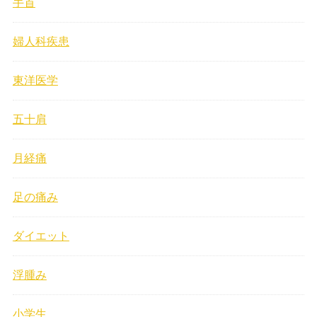
手首
婦人科疾患
東洋医学
五十肩
月経痛
足の痛み
ダイエット
浮腫み
小学生