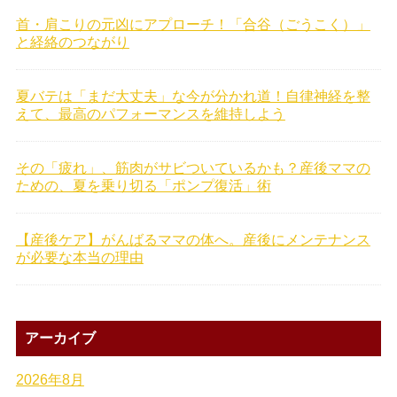
首・肩こりの元凶にアプローチ！「合谷（ごうこく）」
と経絡のつながり
夏バテは「まだ大丈夫」な今が分かれ道！自律神経を整
えて、最高のパフォーマンスを維持しよう
その「疲れ」、筋肉がサビついているかも？産後ママの
ための、夏を乗り切る「ポンプ復活」術
【産後ケア】がんばるママの体へ。産後にメンテナンス
が必要な本当の理由
アーカイブ
2026年8月