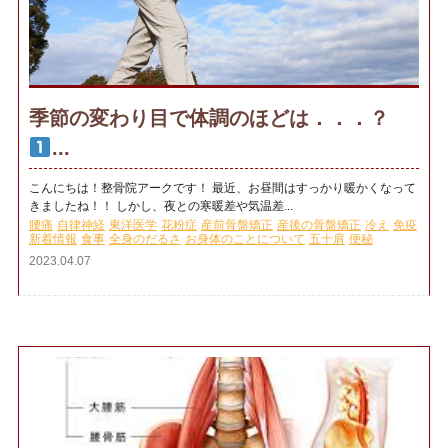
季節の変わり目で体調のほどは．．．？
...
こんにちは！整骨院アークです！ 最近、お昼間はすっかり暖かくなって
きましたね！！ しかし、夜との寒暖差や気温差...
腰痛
自律神経
東洋医学
花粉症
産前骨盤矯正
産後の骨盤矯正
冷え
免疫
新着情報
食事
全身のだるさ
お身体のことについて
五十肩
便秘
2023.04.07