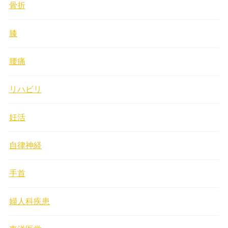
骨折
膝
腰痛
リハビリ
妊活
自律神経
手首
婦人科疾患