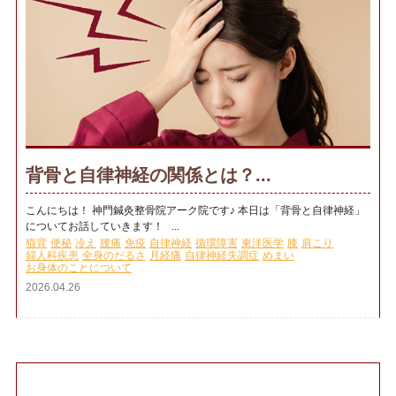
背骨と自律神経の関係とは？...
こんにちは！ 神門鍼灸整骨院アーク院です♪ 本日は「背骨と自律神経」
についてお話していきます！ ...
猫背
便秘
冷え
腰痛
免疫
自律神経
循環障害
東洋医学
膝
肩こり
婦人科疾患
全身のだるさ
月経痛
自律神経失調症
めまい
お身体のことについて
2026.04.26