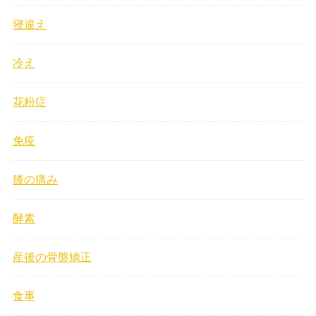
寝違え
冷え
花粉症
免疫
膝の痛み
酵素
産後の骨盤矯正
食事