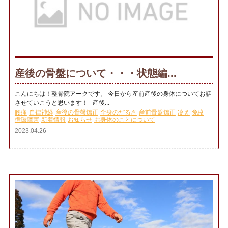
産後の骨盤について・・・状態編...
こんにちは！整骨院アークです。 今日から産前産後の身体についてお話
させていこうと思います！ 産後...
腰痛
自律神経
産後の骨盤矯正
全身のだるさ
産前骨盤矯正
冷え
免疫
循環障害
新着情報
お知らせ
お身体のことについて
2023.04.26