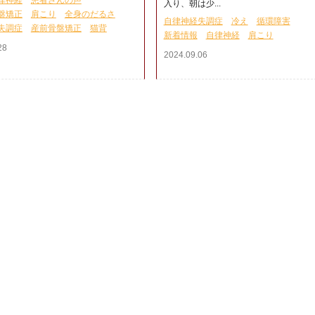
律神経
患者さんの声
入り、朝は少...
盤矯正
肩こり
全身のだるさ
自律神経失調症
冷え
循環障害
失調症
産前骨盤矯正
猫背
新着情報
自律神経
肩こり
28
2024.09.06