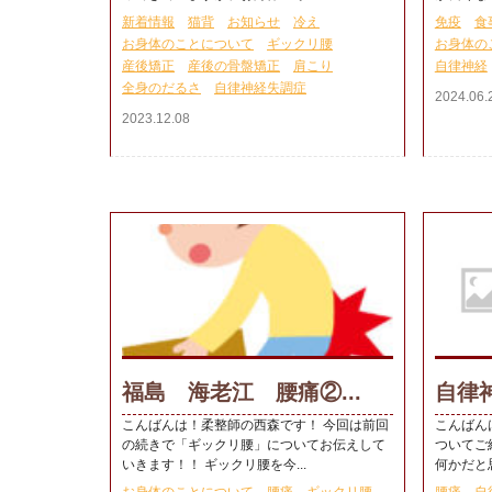
新着情報
猫背
お知らせ
冷え
免疫
食
お身体のことについて
ギックリ腰
お身体の
産後矯正
産後の骨盤矯正
肩こり
自律神経
全身のだるさ
自律神経失調症
2024.06.
2023.12.08
福島 海老江 腰痛②...
自律神
こんばんは！柔整師の西森です！ 今回は前回
こんばん
の続きで「ギックリ腰」についてお伝えして
ついてご
いきます！！ ギックリ腰を今...
何かだと思