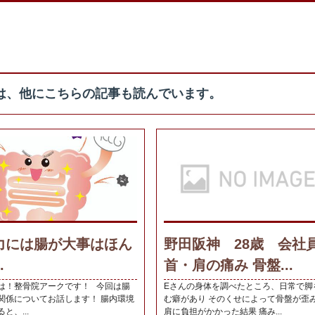
は、他にこちらの記事も読んでいます。
力には腸が大事はほん
野田阪神 28歳 会
.
首・肩の痛み 骨盤...
は！整骨院アークです！ 今回は腸
Eさんの身体を調べたところ、日常で脚
関係についてお話します！ 腸内環境
む癖があり そのくせによって骨盤が歪
と、...
肩に負担がかかった結果 痛み...