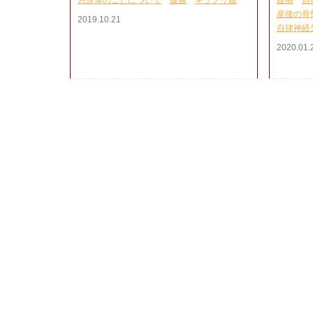
お身体のことについて
腰痛
ギックリ腰
腰痛
自
産後の骨
2019.10.21
自律神経
2020.01.