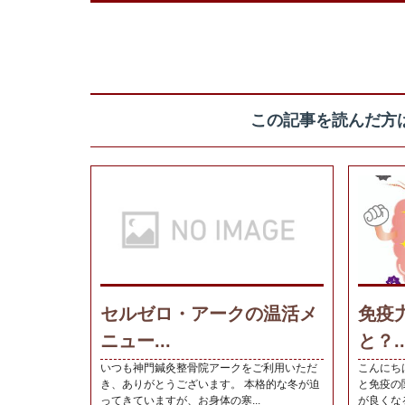
この記事を読んだ方
セルゼロ・アークの温活メ
免疫
ニュー...
と？..
いつも神門鍼灸整骨院アークをご利用いただ
こんにち
き、ありがとうございます。 本格的な冬が迫
と免疫の
ってきていますが、お身体の寒...
が良くなる