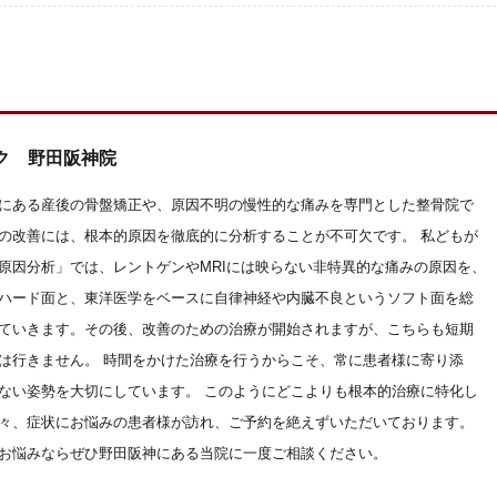
ク 野田阪神院
にある産後の骨盤矯正や、原因不明の慢性的な痛みを専門とした整骨院で
の改善には、根本的原因を徹底的に分析することが不可欠です。 私どもが
原因分析」では、レントゲンやMRIには映らない非特異的な痛みの原因を、
ハード面と、東洋医学をベースに自律神経や内臓不良というソフト面を総
ていきます。その後、改善のための治療が開始されますが、こちらも短期
は行きません。 時間をかけた治療を行うからこそ、常に患者様に寄り添
ない姿勢を大切にしています。 このようにどこよりも根本的治療に特化し
々、症状にお悩みの患者様が訪れ、ご予約を絶えずいただいております。
お悩みならぜひ野田阪神にある当院に一度ご相談ください。