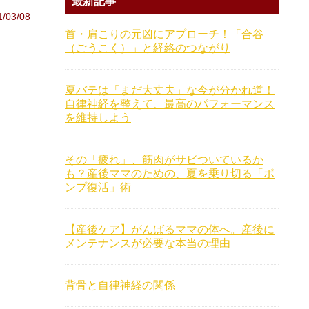
最新記事
1/03/08
首・肩こりの元凶にアプローチ！「合谷
（ごうこく）」と経絡のつながり
夏バテは「まだ大丈夫」な今が分かれ道！
自律神経を整えて、最高のパフォーマンス
を維持しよう
その「疲れ」、筋肉がサビついているか
も？産後ママのための、夏を乗り切る「ポ
ンプ復活」術
【産後ケア】がんばるママの体へ。産後に
メンテナンスが必要な本当の理由
背骨と自律神経の関係