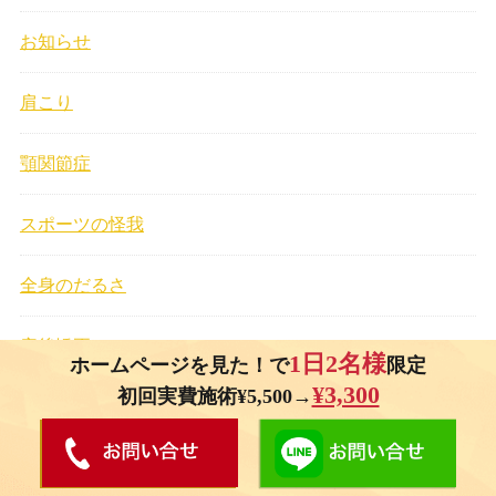
お知らせ
肩こり
顎関節症
スポーツの怪我
全身のだるさ
産後矯正
1日2名様
ホームページを見た！で
限定
¥3,300
初回実費施術¥5,500→
お身体のことについて
自律神経失調症