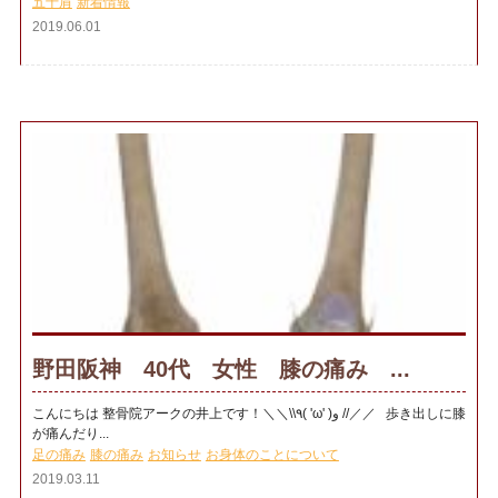
五十肩
新着情報
2019.06.01
野田阪神 40代 女性 膝の痛み ...
こんにちは 整骨院アークの井上です！＼＼\\٩( 'ω' )و //／／ 歩き出しに膝
が痛んだり...
足の痛み
膝の痛み
お知らせ
お身体のことについて
2019.03.11