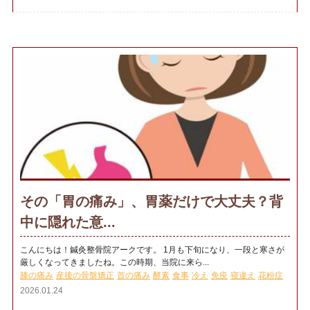
その「胃の痛み」、胃薬だけで大丈夫？背
中に隠れた意...
こんにちは！鍼灸整骨院アークです。 1月も下旬になり、一段と寒さが
厳しくなってきましたね。この時期、当院に来ら...
膝の痛み
産後の骨盤矯正
首の痛み
酵素
食事
冷え
免疫
寝違え
花粉症
2026.01.24