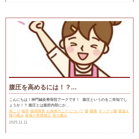
腹圧を高めるには！？...
こんにちは！神門鍼灸整骨院アークです！ 腹圧というのをご存知でし
ょうか！？ 腹圧とは腹腔内部にか...
肩こり
猫背
循環障害
お身体のことについて
膝
腰痛
ギックリ腰
寝違え
膝の痛み
産後の骨盤矯正
首の痛み
2025.11.11