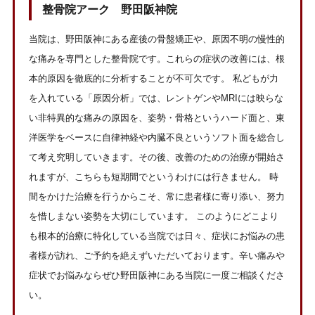
整骨院アーク 野田阪神院
当院は、野田阪神にある産後の骨盤矯正や、原因不明の慢性的
な痛みを専門とした整骨院です。これらの症状の改善には、根
本的原因を徹底的に分析することが不可欠です。 私どもが力
を入れている「原因分析」では、レントゲンやMRIには映らな
い非特異的な痛みの原因を、姿勢・骨格というハード面と、東
洋医学をベースに自律神経や内臓不良というソフト面を総合し
て考え究明していきます。その後、改善のための治療が開始さ
れますが、こちらも短期間でというわけには行きません。 時
間をかけた治療を行うからこそ、常に患者様に寄り添い、努力
を惜しまない姿勢を大切にしています。 このようにどこより
も根本的治療に特化している当院では日々、症状にお悩みの患
者様が訪れ、ご予約を絶えずいただいております。辛い痛みや
症状でお悩みならぜひ野田阪神にある当院に一度ご相談くださ
い。