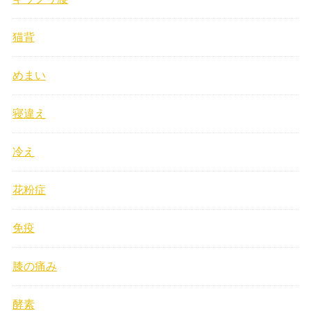
猫背
めまい
寝違え
冷え
花粉症
免疫
膝の痛み
酵素