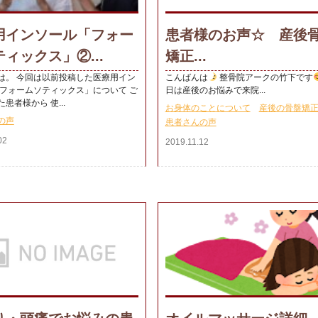
用インソール「フォー
患者様のお声☆ 産後
ィックス」②...
矯正...
は。 今回は以前投稿した医療用イン
こんばんは
整骨院アークの竹下です
「フォームソティックス」について ご
日は産後のお悩みで来院...
患者様から 使...
お身体のことについて
産後の骨盤矯
の声
患者さんの声
02
2019.11.12