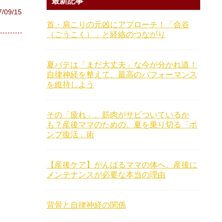
最新記事
7/09/15
首・肩こりの元凶にアプローチ！「合谷
（ごうこく）」と経絡のつながり
夏バテは「まだ大丈夫」な今が分かれ道！
自律神経を整えて、最高のパフォーマンス
を維持しよう
その「疲れ」、筋肉がサビついているか
も？産後ママのための、夏を乗り切る「ポ
ンプ復活」術
【産後ケア】がんばるママの体へ。産後に
メンテナンスが必要な本当の理由
背骨と自律神経の関係