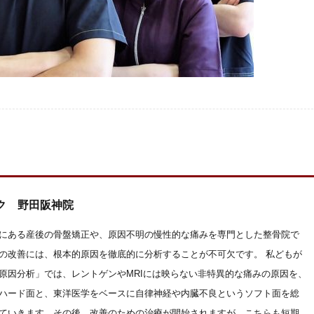
ク 野田阪神院
にある産後の骨盤矯正や、原因不明の慢性的な痛みを専門とした整骨院で
の改善には、根本的原因を徹底的に分析することが不可欠です。 私どもが
原因分析」では、レントゲンやMRIには映らない非特異的な痛みの原因を、
ハード面と、東洋医学をベースに自律神経や内臓不良というソフト面を総
ていきます。その後、改善のための治療が開始されますが、こちらも短期