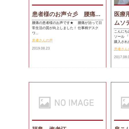
患者様のお声☆彡 腰痛...
医療
ムソテ
腰痛の患者様のお声です★ 腰痛が治って日
常生活の質が向上しました！ 仕事柄デスク
こんにち
ワ...
ソール 
患者さんの声
購入された
2019.08.23
患者さん
2017.08.