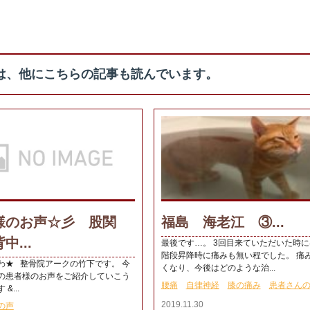
は、他にこちらの記事も読んでいます。
様のお声☆彡 股関
福島 海老江 ③...
中...
最後です…。 3回目来ていただいた時に
階段昇降時に痛みも無い程でした。 痛
わ★ 整骨院アークの竹下です。 今
くなり、今後はどのような治...
の患者様のお声をご紹介していこう
腰痛
自律神経
膝の痛み
患者さん
&...
2019.11.30
の声