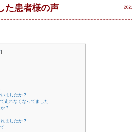
した患者様の声
202
す
]
様
でいましたか？
中で走れなくなってました
たか？
されましたか？
いて