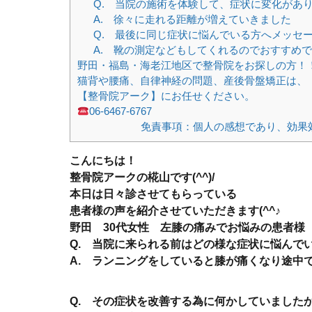
Q. 当院の施術を体験して、症状に変化があ
A. 徐々に走れる距離が増えていきました
Q. 最後に同じ症状に悩んでいる方へメッセ
A. 靴の測定などもしてくれるのでおすすめ
野田・福島・海老江地区で整骨院をお探しの方！
猫背や腰痛、自律神経の問題、産後骨盤矯正は、
【整骨院アーク】にお任せください。
06-6467-6767
免責事項：個人の感想であり、効果
こんにちは！
整骨院アークの椛山です(^^)/
本日は日々診させてもらっている
患者様の声を紹介させていただきます(^^♪
野田 30代女性 左膝の痛みでお悩みの患者様
Q. 当院に来られる前はどの様な症状に悩んで
A. ランニングをしていると膝が痛くなり途中
Q. その症状を改善する為に何かしていました