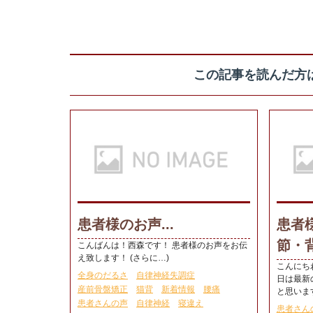
この記事を読んだ方
患者様のお声...
患者
節・背
こんばんは！西森です！ 患者様のお声をお伝
え致します！ (さらに…)
こんにち
全身のだるさ
自律神経失調症
日は最新
産前骨盤矯正
猫背
新着情報
腰痛
と思います 
患者さんの声
自律神経
寝違え
患者さん