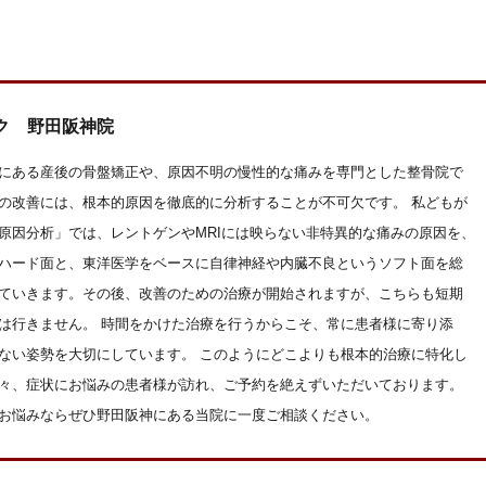
ク 野田阪神院
にある産後の骨盤矯正や、原因不明の慢性的な痛みを専門とした整骨院で
の改善には、根本的原因を徹底的に分析することが不可欠です。 私どもが
原因分析」では、レントゲンやMRIには映らない非特異的な痛みの原因を、
ハード面と、東洋医学をベースに自律神経や内臓不良というソフト面を総
ていきます。その後、改善のための治療が開始されますが、こちらも短期
は行きません。 時間をかけた治療を行うからこそ、常に患者様に寄り添
ない姿勢を大切にしています。 このようにどこよりも根本的治療に特化し
々、症状にお悩みの患者様が訪れ、ご予約を絶えずいただいております。
お悩みならぜひ野田阪神にある当院に一度ご相談ください。