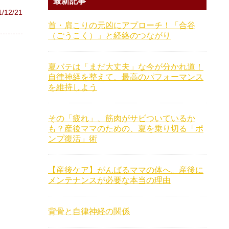
最新記事
1/12/21
首・肩こりの元凶にアプローチ！「合谷
（ごうこく）」と経絡のつながり
夏バテは「まだ大丈夫」な今が分かれ道！
自律神経を整えて、最高のパフォーマンス
を維持しよう
その「疲れ」、筋肉がサビついているか
も？産後ママのための、夏を乗り切る「ポ
ンプ復活」術
【産後ケア】がんばるママの体へ。産後に
メンテナンスが必要な本当の理由
背骨と自律神経の関係