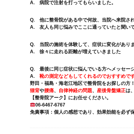
A. 病院で注射を打ってもらいました。
Q. 他に整骨院がある中で何故、当院へ来院さ
A. 友人も同じ悩みでここに通っていたと聞い
Q. 当院の施術を体験して、症状に変化があり
A. 徐々に走れる距離が増えていきました
Q. 最後に同じ症状に悩んでいる方へメッセー
A.
靴の測定などもしてくれるのでおすすめで
野田・福島・海老江地区で整骨院をお探しの方
猫背
や
腰痛
、
自律神経の問題
、
産後骨盤矯正
は
【整骨院アーク】にお任せください。
06-6467-6767
免責事項：個人の感想であり、効果効能を必ず