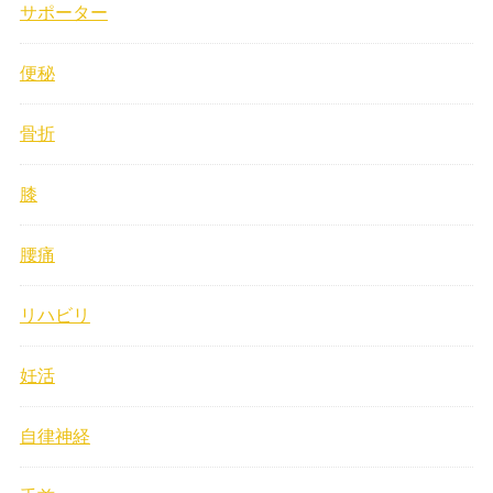
サポーター
便秘
骨折
膝
腰痛
リハビリ
妊活
自律神経