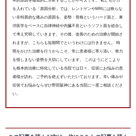
本的原因を徹底的に分析することが不可欠です。 私どもが力
を入れている「原因分析」では、レントゲンやMRIには映らな
い非特異的な痛みの原因を、姿勢・骨格というハード面と、東
洋医学をベースに自律神経や内臓不良というソフト面を総合し
て考え究明していきます。その後、改善のための治療が開始さ
れますが、こちらも短期間でというわけには行きません。 時
間をかけた治療を行うからこそ、常に患者様に寄り添い、努力
を惜しまない姿勢を大切にしています。 このようにどこより
も根本的治療に特化している当院では日々、症状にお悩みの患
者様が訪れ、ご予約を絶えずいただいております。辛い痛みや
症状でお悩みならぜひ野田阪神にある当院に一度ご相談くださ
い。