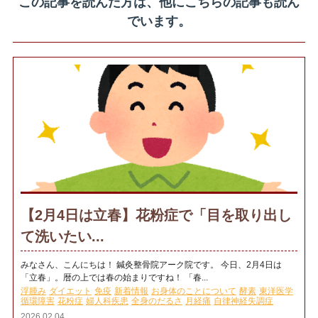
この記事を読んだ方は、他にこちらの記事も読ん
でいます。
【2月4日は立春】花粉症で「目を取り出し
て洗いたい...
みなさん、こんにちは！ 鍼灸整骨院アーク院です。 今日、2月4日は
「立春」。暦の上では春の始まりですね！ 「春...
浮腫み
ダイエット
免疫
新着情報
お身体のことについて
酵素
東洋医学
循環障害
花粉症
婦人科疾患
全身のだるさ
月経痛
自律神経失調症
2026.02.04