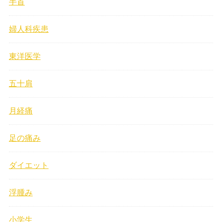
手首
婦人科疾患
東洋医学
五十肩
月経痛
足の痛み
ダイエット
浮腫み
小学生