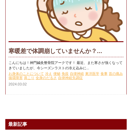
寒暖差で体調崩していませんか？...
こんにちは！神門鍼灸整骨院アークです！ 最近、また寒さが強くなって
きていましたが、今シーズンラストの冷え込みに...
お身体のことについて
冷え
便秘
免疫
自律神経
東洋医学
食事
首の痛み
循環障害
肩こり
全身のだるさ
自律神経失調症
2024.03.02
最新記事