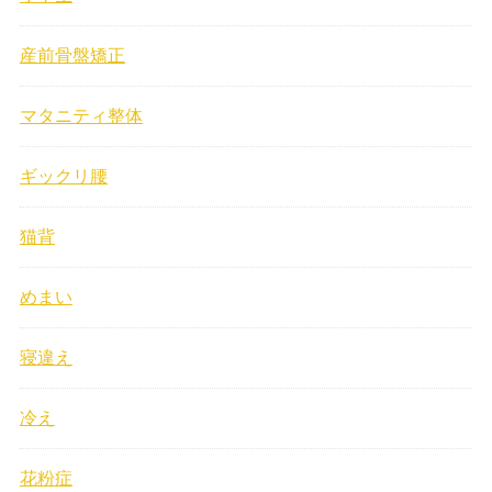
産前骨盤矯正
マタニティ整体
ギックリ腰
猫背
めまい
寝違え
冷え
花粉症