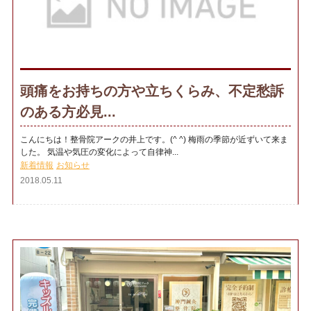
頭痛をお持ちの方や立ちくらみ、不定愁訴
のある方必見...
こんにちは！整骨院アークの井上です。(^ ^) 梅雨の季節が近ずいて来ま
した。 気温や気圧の変化によって自律神...
新着情報
お知らせ
2018.05.11