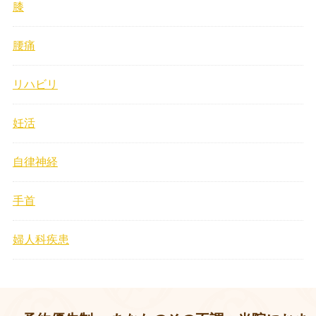
膝
腰痛
リハビリ
妊活
自律神経
手首
婦人科疾患