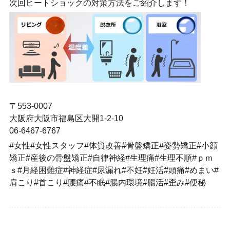
次回ヒートショックの対策方法をご紹介します！
〒553-0007
大阪府大阪市福島区大開1-2-10
06-6467-6767
#女性#女性スタッフ#体質改善#骨盤矯正#姿勢矯正#小顔
矯正#産後の骨盤矯正#自律神経#生理痛#生理不順#ｐｍ
ｓ#月経困難症#神経症#尿漏れ#不妊#妊活#頭痛#めまい#
肩こり#首こり#腰痛#不眠#腸内環境#腸活#歪み#便秘