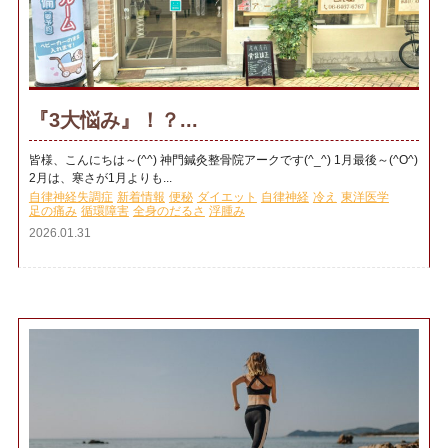
『3大悩み』！？...
皆様、こんにちは～(^^) 神門鍼灸整骨院アークです(^_^) 1月最後～(^O^)
2月は、寒さが1月よりも...
自律神経失調症
新着情報
便秘
ダイエット
自律神経
冷え
東洋医学
足の痛み
循環障害
全身のだるさ
浮腫み
2026.01.31