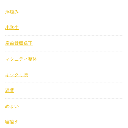
浮腫み
小学生
産前骨盤矯正
マタニティ整体
ギックリ腰
猫背
めまい
寝違え