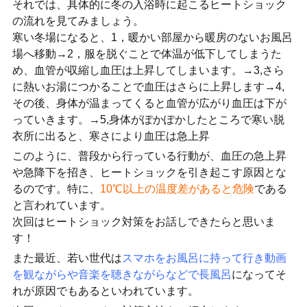
それでは、具体的に冬の入浴時に起こるヒートショック
の流れを見てみましょう。
寒い冬場になると、1，暖かい部屋から暖房のないお風呂
場へ移動→2，服を脱ぐことで体温が低下してしまうた
め、血管が収縮し血圧は上昇してしまいます。→3,さら
に熱いお湯につかることで血圧はさらに上昇します→4,
その後、身体が温まってくると血管が広がり血圧は下が
っていきます。→5,身体がぽかぽかしたところで寒い脱
衣所に出ると、寒さにより血圧は急上昇
このように、普段から行っている行動が、血圧の急上昇
や急降下を招き、ヒートショックを引き起こす原因とな
るのです。特に、
10℃以上の温度差があると危険
である
と言われています。
次回はヒートショック対策をお話しできたらと思いま
す！
また最近、若い世代は
スマホをお風呂に持って行き動画
を観ながらや音楽を聴きながらなどで長風呂
になってそ
れが原因でもあるといわれています。