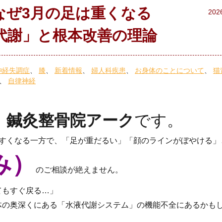
なぜ3月の足は重くなる
202
代謝」と根本改善の理論
神経失調症
膝
新着情報
婦人科疾患
お身体のことについて
猫
自律神経
。
鍼灸整骨院アーク
です。
やすくなる一方で、「足が重だるい」「顔のラインがぼやける」
み）
のご相談が絶えません。
てもすぐ戻る…」
体の奥深くにある「水液代謝システム」の機能不全にあるかも