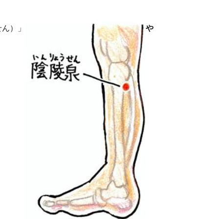
せん）」
や