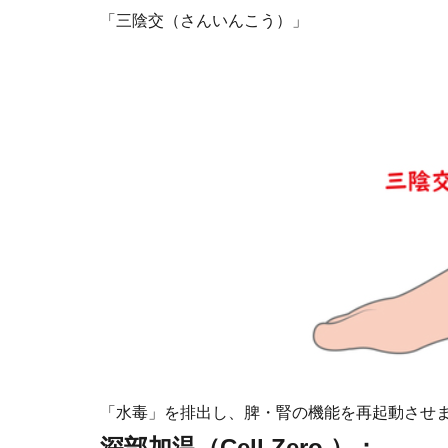
「三陰交（さんいんこう）」
「水毒」を排出し、脾・腎の機能を再起動させ
深部加温（Cell Zero ）：