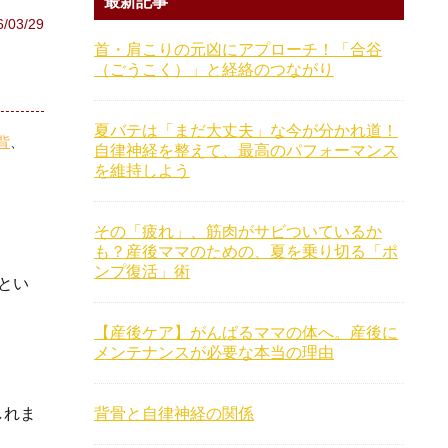
最新記事
6/03/29
首・肩こりの元凶にアプローチ！「合谷
（ごうこく）」と経絡のつながり
夏バテは「まだ大丈夫」な今が分かれ道！
背
自律神経を整えて、最高のパフォーマンス
を維持しよう
その「疲れ」、筋肉がサビついているか
も？産後ママのための、夏を乗り切る「ポ
ンプ復活」術
とい
【産後ケア】がんばるママの体へ。産後に
メンテナンスが必要な本当の理由
しれま
背骨と自律神経の関係