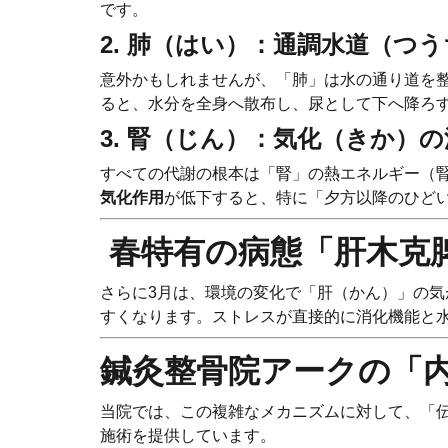
です。
2. 肺（はい）：通調水道（つ
意外かもしれませんが、「肺」は水の通り道を
ると、水分を全身へ散布し、尿として下へ降ろ
3. 腎（じん）：気化（きか）の
すべての代謝の根本は「腎」の熱エネルギー（
気化作用
が低下すると、特に「夕方以降のひど
️ 春特有の病態「肝木
さらに3月は、環境の変化で「肝（かん）」の
すくなります。ストレスが直接的に消化機能と
鍼灸整骨院アークの「
当院では、この複雑なメカニズムに対して、「
施術を提供しています。