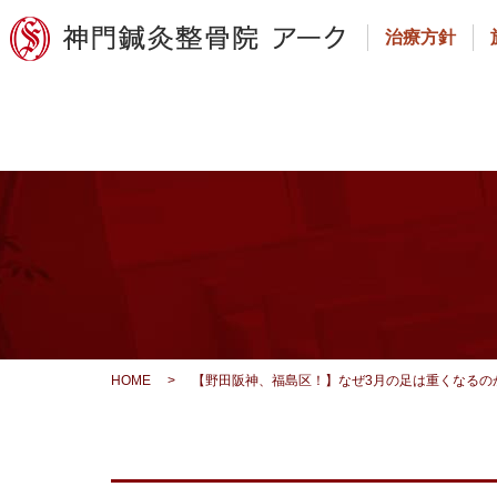
治療方針
HOME
>
【野田阪神、福島区！】なぜ3月の足は重くなるの