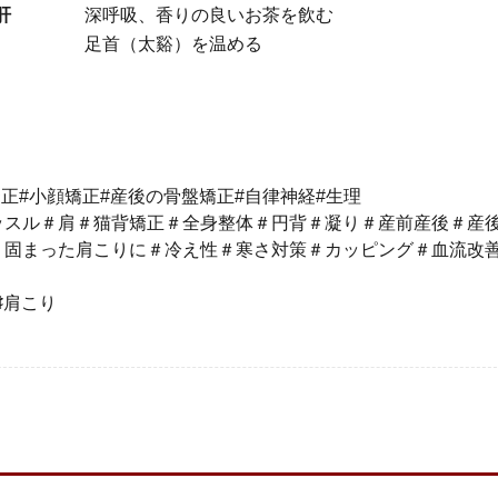
肝
深呼吸、香りの良いお茶を飲む
足首（太谿）を温める
矯正#小顔矯正#産後の骨盤矯正#自律神経#生理
ッスル＃肩＃猫背矯正＃全身整体＃円背＃凝り＃産前産後＃産
り固まった肩こりに＃冷え性＃寒さ対策＃カッピング＃血流改
♯肩こり