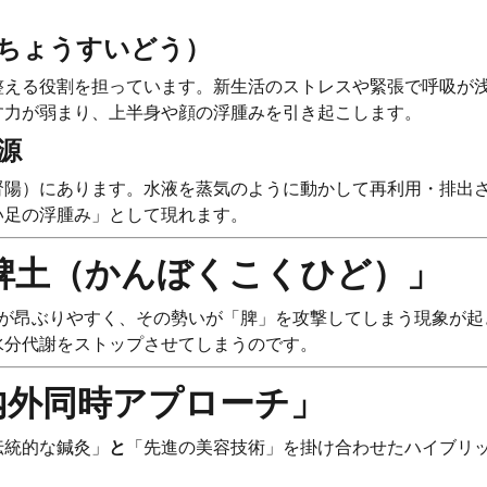
うちょうすいどう）
整える役割を担っています。新生活のストレスや緊張で呼吸が
す力が弱まり、上半身や顔の浮腫みを引き起こします。
源
腎陽）にあります。水液を蒸気のように動かして再利用・排出
い足の浮腫み」として現れます。
克脾土（かんぼくこくひど）」
気が昂ぶりやすく、その勢いが「脾」を攻撃してしまう現象が起
水分代謝をストップさせてしまうのです。
内外同時アプローチ」
伝統的な鍼灸」
と
「先進の美容技術」を掛け合わせたハイブリ