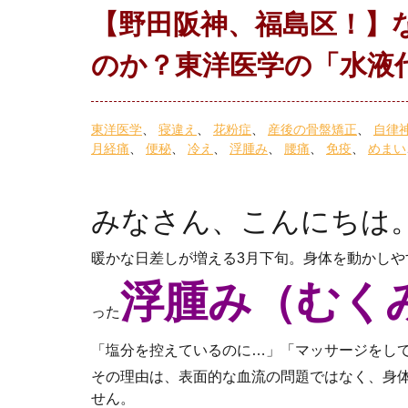
【野田阪神、福島区！】
のか？東洋医学の「水液
東洋医学
寝違え
花粉症
産後の骨盤矯正
自律
月経痛
便秘
冷え
浮腫み
腰痛
免疫
めまい
みなさん、こんにちは
暖かな日差しが増える3月下旬。身体を動かし
浮腫み（むく
った
「塩分を控えているのに…」「マッサージをし
その理由は、表面的な血流の問題ではなく、身
せん。