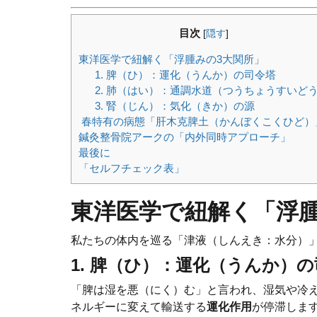
目次
[
隠す
]
東洋医学で紐解く「浮腫みの3大関所」
1. 脾（ひ）：運化（うんか）の司令塔
2. 肺（はい）：通調水道（つうちょうすいど
3. 腎（じん）：気化（きか）の源
️ 春特有の病態「肝木克脾土（かんぼくこくひど）
鍼灸整骨院アークの「内外同時アプローチ」
最後に
「セルフチェック表」
東洋医学で紐解く「浮腫
私たちの体内を巡る「津液（しんえき：水分）
1. 脾（ひ）：運化（うんか）
「脾は湿を悪（にく）む」と言われ、湿気や冷
ネルギーに変えて輸送する
運化作用
が停滞しま