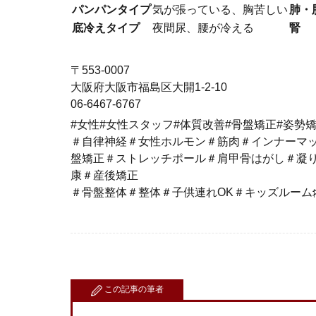
パンパンタイプ
気が張っている、胸苦しい
肺・
底冷えタイプ
夜間尿、腰が冷える
腎
〒553-0007
大阪府大阪市福島区大開1-2-10
06-6467-6767
#女性#女性スタッフ#体質改善#骨盤矯正#姿勢
＃自律神経＃女性ホルモン＃筋肉＃インナーマ
盤矯正＃ストレッチポール＃肩甲骨はがし＃凝
康＃産後矯正
＃骨盤整体＃整体＃子供連れOK＃キッズルーム
この記事の筆者