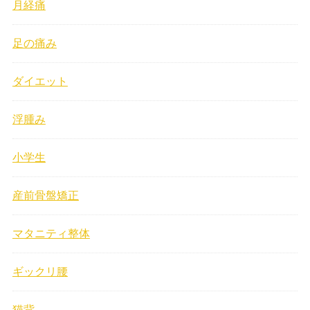
月経痛
足の痛み
ダイエット
浮腫み
小学生
産前骨盤矯正
マタニティ整体
ギックリ腰
猫背