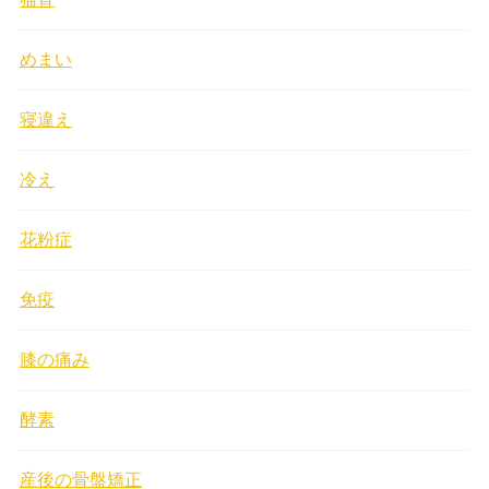
めまい
寝違え
冷え
花粉症
免疫
膝の痛み
酵素
産後の骨盤矯正