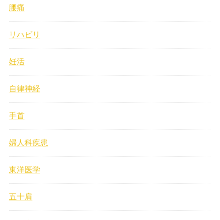
腰痛
リハビリ
妊活
自律神経
手首
婦人科疾患
東洋医学
五十肩