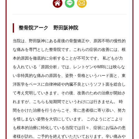
整骨院アーク 野田阪神院
当院は、野田阪神にある産後の骨盤矯正や、原因不明の慢性的
な痛みを専門とした整骨院です。これらの症状の改善には、根
本的原因を徹底的に分析することが不可欠です。 私どもが力
を入れている「原因分析」では、レントゲンやMRIには映らな
い非特異的な痛みの原因を、姿勢・骨格というハード面と、東
洋医学をベースに自律神経や内臓不良というソフト面を総合し
て考え究明していきます。その後、改善のための治療が開始さ
れますが、こちらも短期間でというわけには行きません。 時
間をかけた治療を行うからこそ、常に患者様に寄り添い、努力
を惜しまない姿勢を大切にしています。 このようにどこより
も根本的治療に特化している当院では日々、症状にお悩みの患
者様が訪れ、ご予約を絶えずいただいております。辛い痛みや