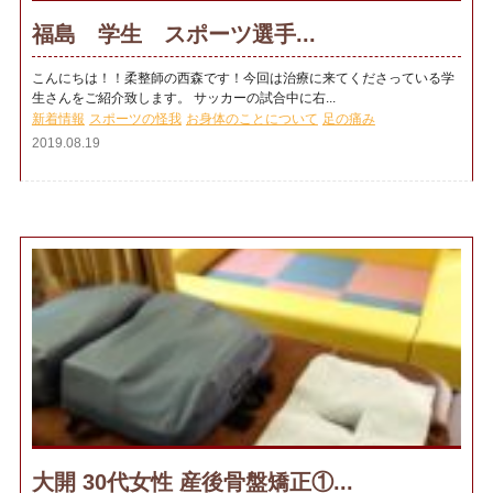
福島 学生 スポーツ選手...
こんにちは！！柔整師の西森です！今回は治療に来てくださっている学
生さんをご紹介致します。 サッカーの試合中に右...
新着情報
スポーツの怪我
お身体のことについて
足の痛み
2019.08.19
大開 30代女性 産後骨盤矯正①...