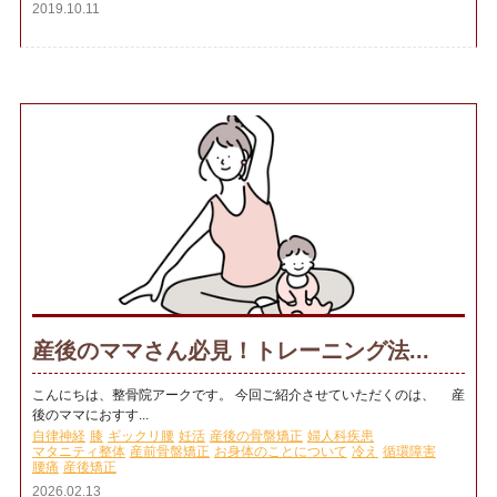
2019.10.11
産後のママさん必見！トレーニング法...
こんにちは、整骨院アークです。 今回ご紹介させていただくのは、 産
後のママにおすす...
自律神経
膝
ギックリ腰
妊活
産後の骨盤矯正
婦人科疾患
マタニティ整体
産前骨盤矯正
お身体のことについて
冷え
循環障害
腰痛
産後矯正
2026.02.13