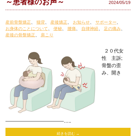
～患者様のお声～
2024/05/19
産前骨盤矯正
猫背
産後矯正
お知らせ
サポーター
お身体のことについて
便秘
腰痛
自律神経
足の痛み
産後の骨盤矯正
肩こり
２０代女
性 主訴;
骨盤の歪
み、開き
————————————…..
続きを読む →