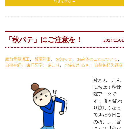
続きを読む →
「秋バテ」にご注意を！
2024/11/01
産前骨盤矯正
循環障害
お知らせ
お身体のことについて
自律神経
東洋医学
肩こり
全身のだるさ
自律神経失調症
皆さん こん
にちは！整骨
院アークで
す！ 夏が終わ
り涼しくなっ
てきた今日こ
の頃、、、皆
さんは【秋バ