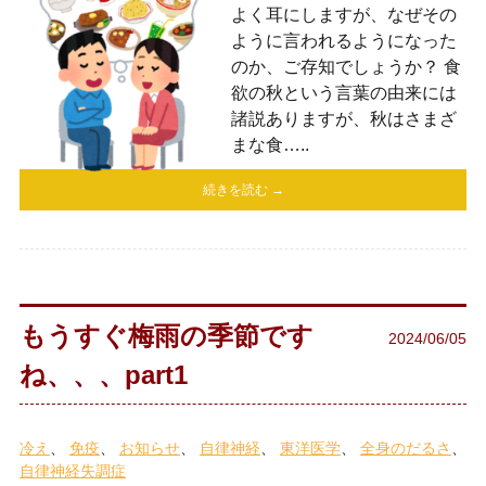
よく耳にしますが、なぜその
ように言われるようになった
のか、ご存知でしょうか？ 食
欲の秋という言葉の由来には
諸説ありますが、秋はさまざ
まな食…..
続きを読む →
もうすぐ梅雨の季節です
2024/06/05
ね、、、part1
冷え
免疫
お知らせ
自律神経
東洋医学
全身のだるさ
自律神経失調症