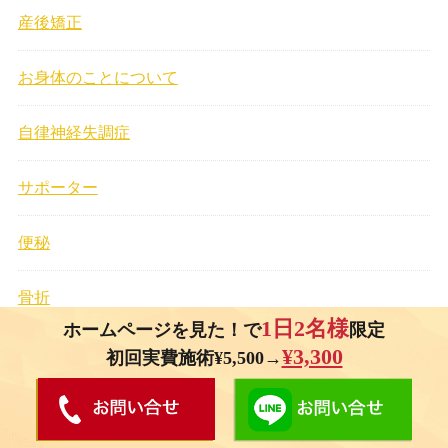
産後矯正
お身体のことについて
自律神経失調症
サポーター
便秘
骨折
1日2名様
ホームページを見た！で
限定
¥3,300
膝
初回実費施術¥5,500→