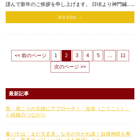
謹んで新年のご挨拶を申し上げます。 日頃より神門鍼…..
続きを読む →
<< 前のページ
1
2
3
4
5
…
11
次のページ >>
最新記事
首・肩こりの元凶にアプローチ！「合谷（ごうこく）」
と経絡のつながり
夏バテは「まだ大丈夫」な今が分かれ道！自律神経を整