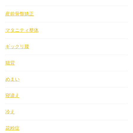
産前骨盤矯正
マタニティ整体
ギックリ腰
猫背
めまい
寝違え
冷え
花粉症