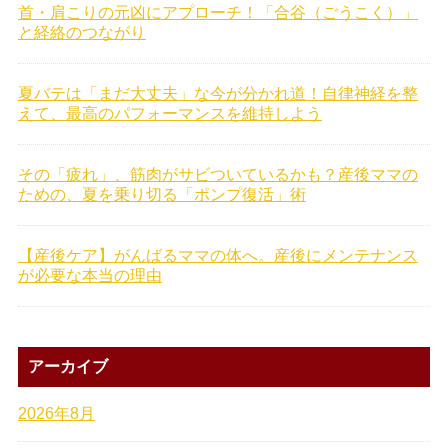
首・肩こりの元凶にアプローチ！「合谷（ごうこく）」
と経絡のつながり
夏バテは「まだ大丈夫」な今が分かれ道！自律神経を整
えて、最高のパフォーマンスを維持しよう
その「疲れ」、筋肉がサビついているかも？産後ママの
ための、夏を乗り切る「ポンプ復活」術
【産後ケア】がんばるママの体へ。産後にメンテナンス
が必要な本当の理由
アーカイブ
2026年8月