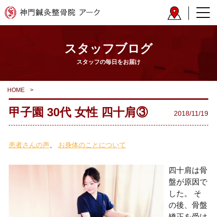
スタッフブログ
スタッフの毎日をお届け
HOME
>
甲子園 30代 女性 四十肩③
2018/11/19
患者さんの声
お身体のことについて
四十肩は骨
盤が原因で
した。 そ
の後、骨盤
矯正を受け