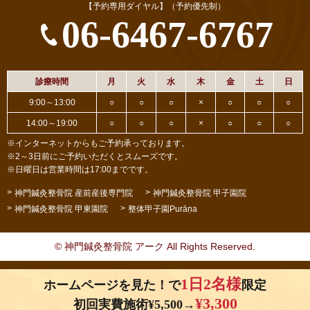
【予約専用ダイヤル】（予約優先制）
06-6467-6767
診療時間
月
火
水
木
金
土
日
9:00～13:00
○
○
○
×
○
○
○
14:00～19:00
○
○
○
×
○
○
○
※インターネットからもご予約承っております。
※2～3日前にご予約いただくとスムーズです。
※日曜日は営業時間は17:00までです。
神門鍼灸整骨院 産前産後専門院
神門鍼灸整骨院 甲子園院
神門鍼灸整骨院 甲東園院
整体甲子園Purāṇa
© 神門鍼灸整骨院 アーク All Rights Reserved.
1日2名様
ホームページを見た！で
限定
¥3,300
初回実費施術¥5,500→