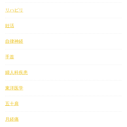
リハビリ
妊活
自律神経
手首
婦人科疾患
東洋医学
五十肩
月経痛