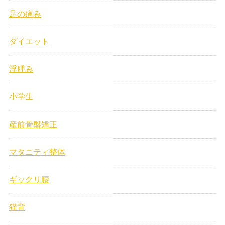
足の痛み
ダイエット
浮腫み
小学生
産前骨盤矯正
マタニティ整体
ギックリ腰
猫背