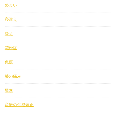
めまい
寝違え
冷え
花粉症
免疫
膝の痛み
酵素
産後の骨盤矯正