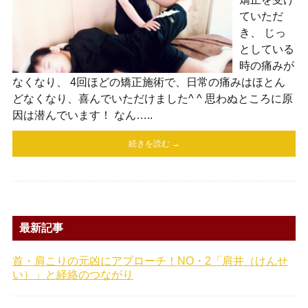
ていただ
き、 じっ
としている
時の痛みが
なくなり、 4回ほどの矯正施術で、日常の痛みはほとん
どなくなり、喜んでいただけました^ ^ 思わぬところに原
因は潜んでいます！ なん…..
続きを読む →
最新記事
首・肩こりの元凶にアプローチ！NO・2「肩井（けんせ
い）」と経絡のつながり