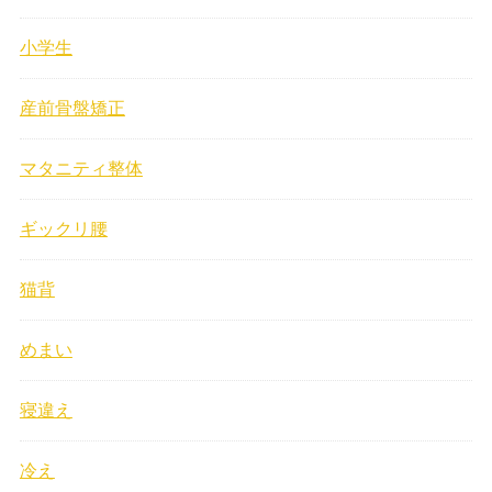
小学生
産前骨盤矯正
マタニティ整体
ギックリ腰
猫背
めまい
寝違え
冷え