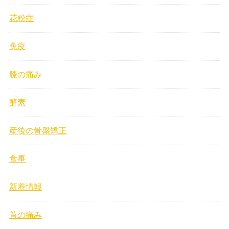
花粉症
免疫
膝の痛み
酵素
産後の骨盤矯正
食事
新着情報
首の痛み