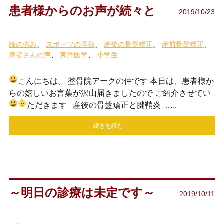
患者様からのお声が続々と
2019/10/23
膝の痛み
スポーツの怪我
産後の骨盤矯正
産前骨盤矯正
患者さんの声
東洋医学
小学生
こんにちは。 整骨院アークの仲です
本日は、患者様か
らの嬉しいお言葉が沢山届きましたので ご紹介させてい
ただきます
産後の骨盤矯正と腱鞘炎
…..
続きを読む →
～明日の診療は未定です～
2019/10/11