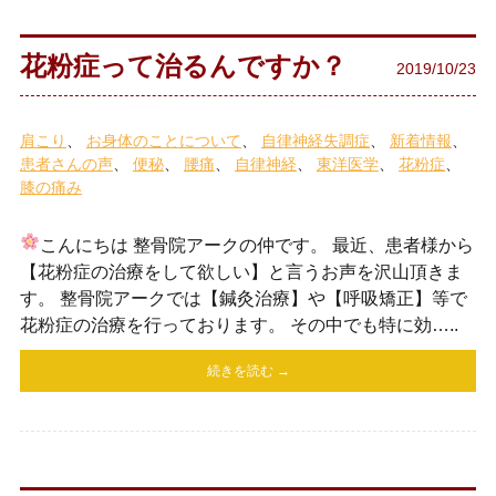
花粉症って治るんですか？
2019/10/23
肩こり
お身体のことについて
自律神経失調症
新着情報
患者さんの声
便秘
腰痛
自律神経
東洋医学
花粉症
膝の痛み
こんにちは
整骨院アークの仲です。 最近、患者様から
【花粉症の治療をして欲しい】と言うお声を沢山頂きま
す。 整骨院アークでは【鍼灸治療】や【呼吸矯正】等で
花粉症の治療を行っております。 その中でも特に効…..
続きを読む →