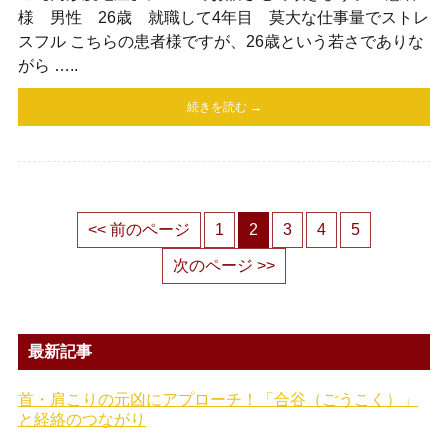
様 男性 26歳 就職して4年目 莫大な仕事量でストレ
スフル こちらの患者様ですが、26歳という若さでありな
がら …..
続きを読む →
<< 前のページ
1
2
3
4
5
次のページ >>
最新記事
首・肩こりの元凶にアプローチ！「合谷（ごうこく）」
と経絡のつながり