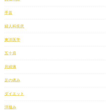
手首
婦人科疾患
東洋医学
五十肩
月経痛
足の痛み
ダイエット
浮腫み