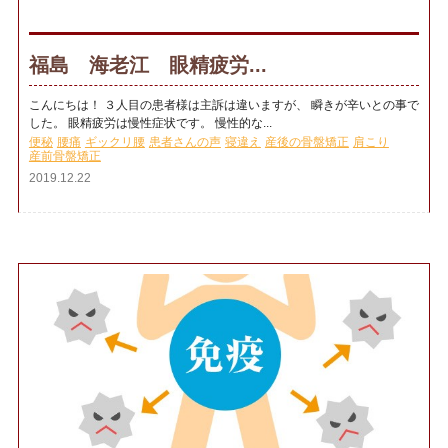
福島 海老江 眼精疲労...
こんにちは！ ３人目の患者様は主訴は違いますが、 瞬きが辛いとの事で
した。 眼精疲労は慢性症状です。 慢性的な...
便秘
腰痛
ギックリ腰
患者さんの声
寝違え
産後の骨盤矯正
肩こり
産前骨盤矯正
2019.12.22