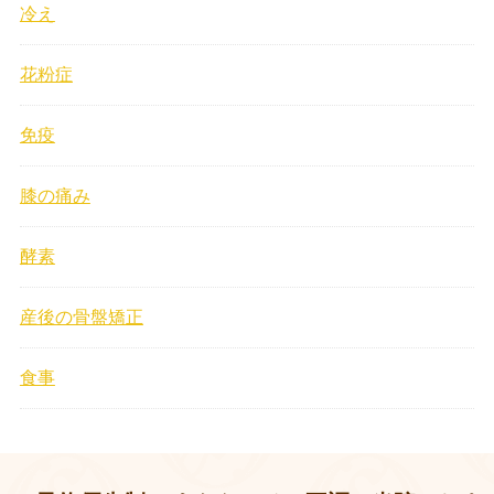
冷え
花粉症
免疫
膝の痛み
酵素
産後の骨盤矯正
食事