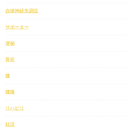
自律神経失調症
サポーター
便秘
骨折
膝
腰痛
リハビリ
妊活