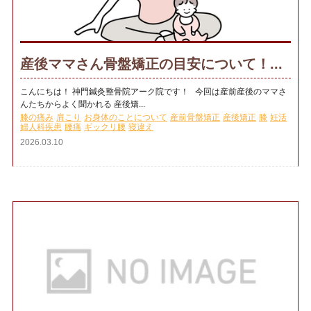
産後ママさん骨盤矯正の目安について！...
こんにちは！ 神門鍼灸整骨院アーク院です！ 今回は産前産後のママさ
んたちからよく聞かれる 産後矯...
膝の痛み
肩こり
お身体のことについて
産前骨盤矯正
産後矯正
膝
妊活
婦人科疾患
腰痛
ギックリ腰
寝違え
2026.03.10