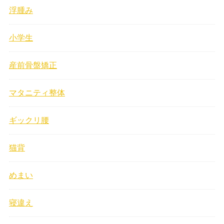
浮腫み
小学生
産前骨盤矯正
マタニティ整体
ギックリ腰
猫背
めまい
寝違え