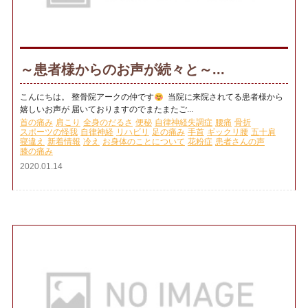
～患者様からのお声が続々と～...
こんにちは。 整骨院アークの仲です
当院に来院されてる患者様から
嬉しいお声が 届いておりますのでまたまたご...
首の痛み
肩こり
全身のだるさ
便秘
自律神経失調症
腰痛
骨折
スポーツの怪我
自律神経
リハビリ
足の痛み
手首
ギックリ腰
五十肩
寝違え
新着情報
冷え
お身体のことについて
花粉症
患者さんの声
膝の痛み
2020.01.14