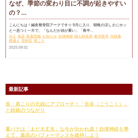
なぜ、季節の変わり目に不調が起きやすい
の？...
こんにちは！鍼灸整骨院アークです☆ 9月に入り、朝晩の涼しさにホッ
と一息つく一方で、「なんだか頭が重い」「夜中...
冷え
免疫
新着情報
お知らせ
自律神経
婦人科疾患
東洋医学
月経痛
寝違え
花粉症
肩こり
2025.09.01
最新記事
首・肩こりの元凶にアプローチ！「合谷（ごうこく）」
と経絡のつながり
夏バテは「まだ大丈夫」な今が分かれ道！自律神経を整
えて、最高のパフォーマンスを維持しよう