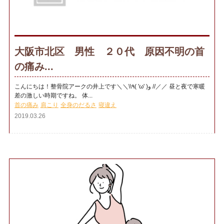
大阪市北区 男性 ２０代 原因不明の首
の痛み...
こんにちは！整骨院アークの井上です＼＼\\٩( 'ω' )و //／／ 昼と夜で寒暖
差の激しい時期ですね。 体...
首の痛み
肩こり
全身のだるさ
寝違え
2019.03.26