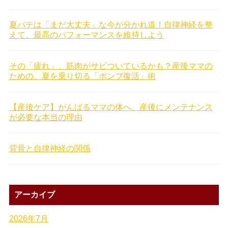
夏バテは「まだ大丈夫」な今が分かれ道！自律神経を整
えて、最高のパフォーマンスを維持しよう
その「疲れ」、筋肉がサビついているかも？産後ママの
ための、夏を乗り切る「ポンプ復活」術
【産後ケア】がんばるママの体へ。産後にメンテナンス
が必要な本当の理由
背骨と自律神経の関係
アーカイブ
2026年7月