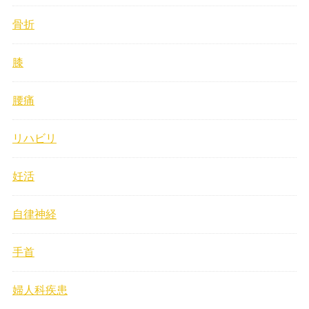
骨折
膝
腰痛
リハビリ
妊活
自律神経
手首
婦人科疾患