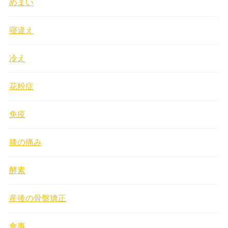
めまい
寝違え
冷え
花粉症
免疫
膝の痛み
酵素
産後の骨盤矯正
食事