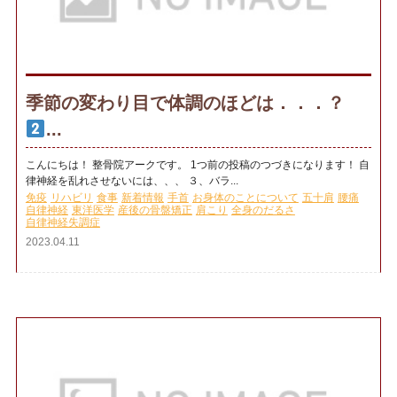
季節の変わり目で体調のほどは．．．？
...
こんにちは！ 整骨院アークです。 1つ前の投稿のつづきになります！ 自
律神経を乱れさせないには、、、 ３、バラ...
免疫
リハビリ
食事
新着情報
手首
お身体のことについて
五十肩
腰痛
自律神経
東洋医学
産後の骨盤矯正
肩こり
全身のだるさ
自律神経失調症
2023.04.11