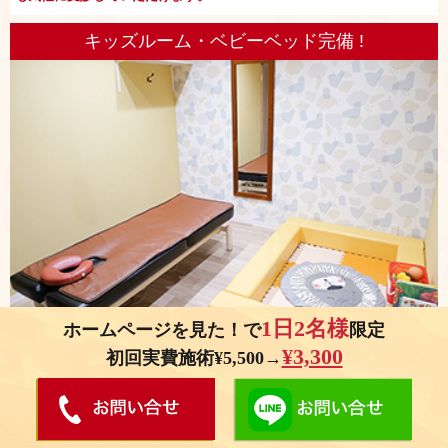
キッズルーム・ベビーベッド完備 !
1日2名様
ホームページを見た！で
限定
¥3,300
初回実費施術¥5,500→
お子さまを預けることが出来ないママさんでも大丈夫！お子さまが遊べ
るスペースを設けております。