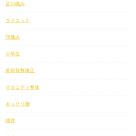
足の痛み
ダイエット
浮腫み
小学生
産前骨盤矯正
マタニティ整体
ギックリ腰
猫背