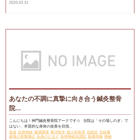
2020.03.31
あなたの不調に真摯に向き合う鍼灸整骨
院...
こんにちは！神門鍼灸整骨院アークです☆ 当院は「その場しのぎ」で
はない、本質的な身体の改善を目指...
免疫
自律神経
循環障害
東洋医学
婦人科疾患
花粉症
月経痛
産後の骨盤矯正
全身のだるさ
自律神経失調症
新着情報
便秘