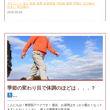
ダイエット
冷え
免疫
食事
新着情報
月経痛
腰痛
浮腫み
足の痛み
めまい
首の痛み
2026.08.09
季節の変わり目で体調のほどは．．．？
...
こんにちは！整骨院アークです！ 最近、お昼間はすっかり暖かくなって
きましたね！！ しかし、夜との寒暖差や気温差...