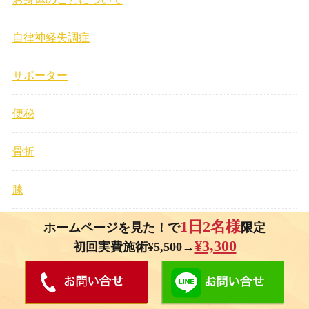
自律神経失調症
サポーター
便秘
骨折
膝
1日2名様
ホームページを見た！で
限定
¥3,300
初回実費施術¥5,500→
＜予約優先制＞ あなたのその不調、当院におま
かせください！