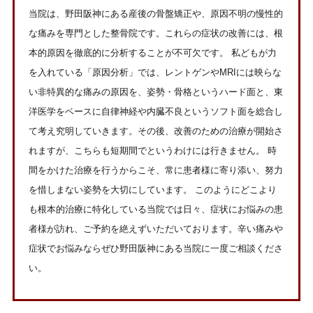
当院は、野田阪神にある産後の骨盤矯正や、原因不明の慢性的
な痛みを専門とした整骨院です。これらの症状の改善には、根
本的原因を徹底的に分析することが不可欠です。 私どもが力
を入れている「原因分析」では、レントゲンやMRIには映らな
い非特異的な痛みの原因を、姿勢・骨格というハード面と、東
洋医学をベースに自律神経や内臓不良というソフト面を総合し
て考え究明していきます。その後、改善のための治療が開始さ
れますが、こちらも短期間でというわけには行きません。 時
間をかけた治療を行うからこそ、常に患者様に寄り添い、努力
を惜しまない姿勢を大切にしています。 このようにどこより
も根本的治療に特化している当院では日々、症状にお悩みの患
者様が訪れ、ご予約を絶えずいただいております。辛い痛みや
症状でお悩みならぜひ野田阪神にある当院に一度ご相談くださ
い。