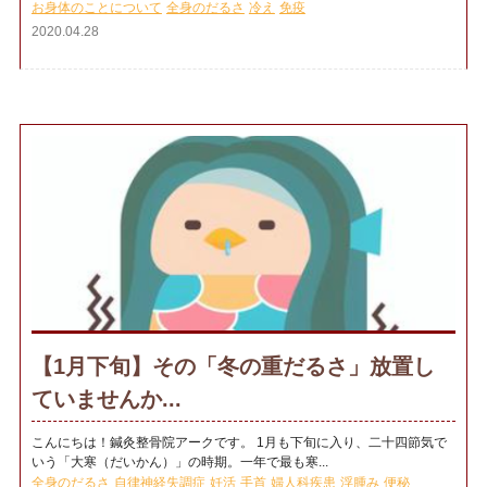
お身体のことについて
全身のだるさ
冷え
免疫
2020.04.28
【1月下旬】その「冬の重だるさ」放置し
ていませんか...
こんにちは！鍼灸整骨院アークです。 1月も下旬に入り、二十四節気で
いう「大寒（だいかん）」の時期。一年で最も寒...
全身のだるさ
自律神経失調症
妊活
手首
婦人科疾患
浮腫み
便秘