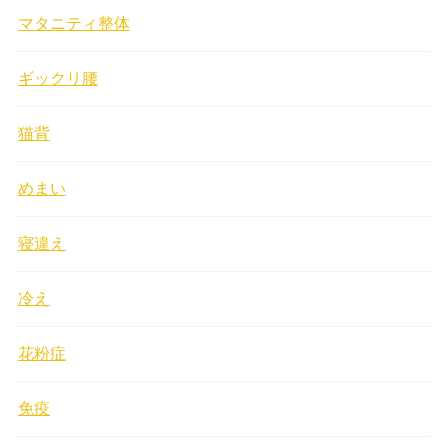
マタニティ整体
ギックリ腰
猫背
めまい
寝違え
冷え
花粉症
免疫