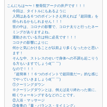
こんにちは〜〜！整骨院アークの井戸です！！！
今回は、タイトルにもあるように
人間はある６つのポイントさえ抑えれば『超回復』を
得られるかもしれません！！！
世の中は、コロナの影響で、コロナ太りと行ったネー
ミングがありますよね。
運動されている方は特に必見です！！！
コロナの影響によりに
何かと気にかけることが以前より多くなったかと思い
ます！
そんな中、ストレスのせいで身体への不調も起こりう
る方もいますでしょうd(￣ ￣)
なので！！！
『超簡単！！６つのポイントで超回復だー』的な感じ
でやっていきましょうd(￣ ￣)
①クーリングダウン
※クーリングダウンとは、例えば走り終わった後に、
軽くウォーキングするなどのことです。
②入浴・マッサージ
③食事の『量・バランス・タイミング』