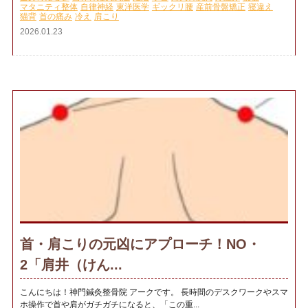
マタニティ整体
自律神経
東洋医学
ギックリ腰
産前骨盤矯正
寝違え
猫背
首の痛み
冷え
肩こり
2026.01.23
首・肩こりの元凶にアプローチ！NO・
2「肩井（けん...
こんにちは！神門鍼灸整骨院 アークです。 長時間のデスクワークやスマ
ホ操作で首や肩がガチガチになると、「この重...