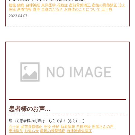
便秘
腰痛
自律神経
東洋医学
花粉症
産前骨盤矯正
産後の骨盤矯正
冷え
免疫
新着情報
食事
全身のだるさ
お身体のことについて
五十肩
2023.04.07
患者様のお声...
続いて患者様のお声はこちらです！ (さらに…)
五十肩
産前骨盤矯正
免疫
便秘
新着情報
自律神経
患者さんの声
東洋医学
お知らせ
産後の骨盤矯正
自律神経失調症