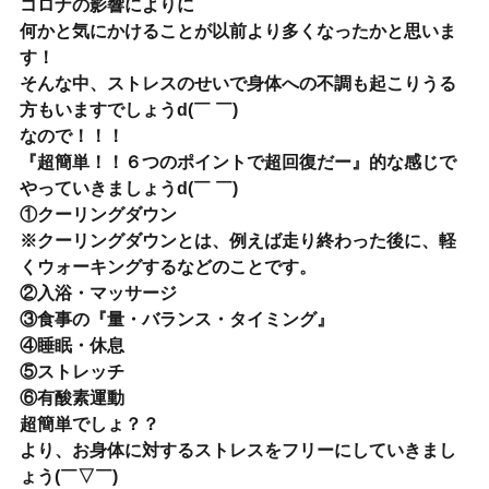
コロナの影響によりに
何かと気にかけることが以前より多くなったかと思いま
す！
そんな中、ストレスのせいで身体への不調も起こりうる
方もいますでしょうd(￣ ￣)
なので！！！
『超簡単！！６つのポイントで超回復だー』的な感じで
やっていきましょうd(￣ ￣)
①クーリングダウン
※クーリングダウンとは、例えば走り終わった後に、軽
くウォーキングするなどのことです。
②入浴・マッサージ
③食事の『量・バランス・タイミング』
④睡眠・休息
⑤ストレッチ
⑥有酸素運動
超簡単でしょ？？
より、お身体に対するストレスをフリーにしていきまし
ょう(￣▽￣)