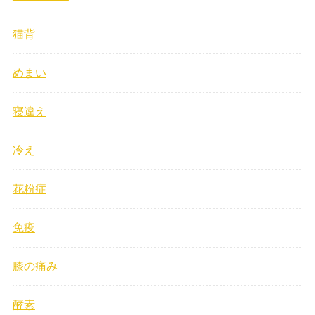
猫背
めまい
寝違え
冷え
花粉症
免疫
膝の痛み
酵素