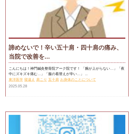
諦めないで！辛い五十肩・四十肩の痛み、
当院で改善を...
こんにちは！神門鍼灸整骨院アーク院です！ 「腕が上がらない…」「夜
中にズキズキ痛む…」「服の着替えが辛い…」 ...
東洋医学
寝違え
肩こり
五十肩
お身体のことについて
2025.05.28