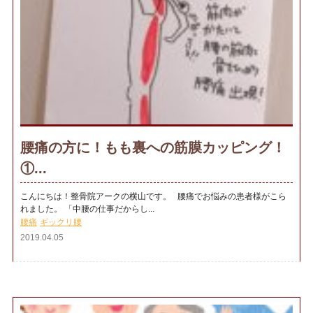
腰痛の方に！もも裏への筋膜カッピング！
①...
こんにちは！整骨院アークの横山です。 腰痛でお悩みの患者様がこら
れました。 「中腰の仕事だからし...
腰痛
ギックリ腰
2019.04.05