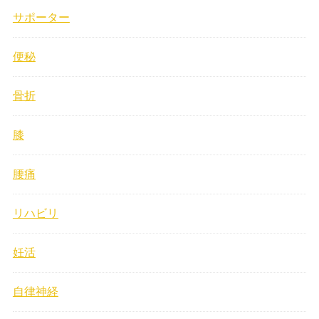
サポーター
便秘
骨折
膝
腰痛
リハビリ
妊活
自律神経