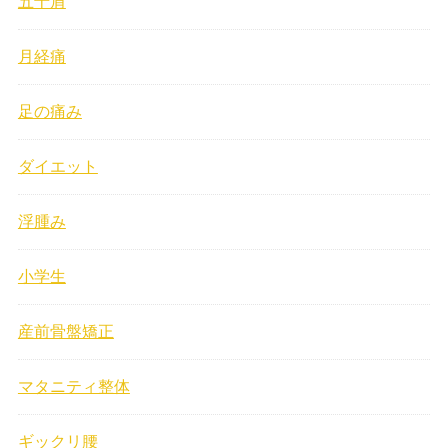
五十肩
月経痛
足の痛み
ダイエット
浮腫み
小学生
産前骨盤矯正
マタニティ整体
ギックリ腰