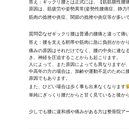
答え：ギックリ腰とは正式には、【筋筋膜性腰
原因は、筋疲労や姿勢異常(姿勢性腰痛症、静力
筋肉の捻挫や炎症、関節の捻挫や炎症等が多い
質問②なぜギックリ腰は普通の腰痛と違って痛い
答え：腰を支える靭帯や筋肉に急に負担がかか
痛みの原因はそれだけでなく、腰の中央に連な
き、神経を圧迫することからも起こります。
人によって、また原因によっても異なりますが
中高年の方の場合は、加齢や運動不足のために
原因でもあります。
また、ひどい場合は歩く事も出来なくなります
単純にぎっくり腰だからと甘く見ていると後から
少しでも腰に違和感や痛みがある方は整骨院ア