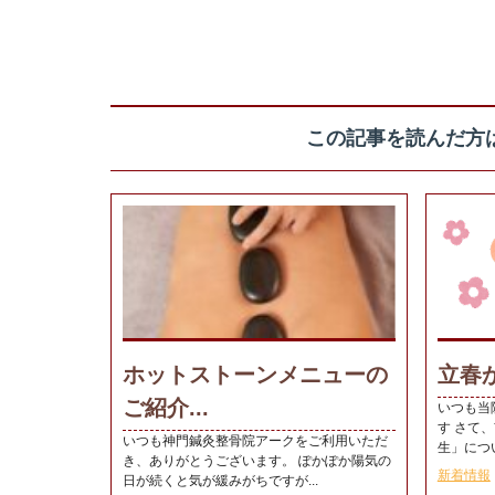
この記事を読んだ方
ホットストーンメニューの
立春か
ご紹介...
いつも当
す さて
いつも神門鍼灸整骨院アークをご利用いただ
生」につい
き、ありがとうございます。 ぽかぽか陽気の
新着情報
日が続くと気が緩みがちですが...