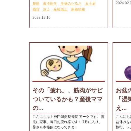
2024.02.
腰痛
東洋医学
全身のだるさ
五十肩
猫背
冷え
産後矯正
新着情報
2023.12.10
その「疲れ」、筋肉がサビ
お盆
ついているかも？産後ママ
「湿
の...
え...
こんにちは！神門鍼灸整骨院 アークです。 育
こんにち
児に家事、毎日お疲れ様です！ 7月に入り、
盆休みを
暑さも本格的になってきま...
旅行、レジ