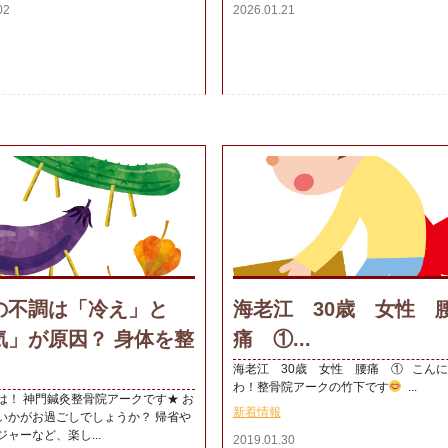
02
2026.01.21
の不調は「冷え」と
海老江 30歳 女性 
気」が原因？ 身体を整
痛 ①...
海老江 30歳 女性 腰痛 ① こん
わ！整骨院アークの竹下です
...
は！ 神門鍼灸整骨院アークです★ お
新着情報
いかがお過ごしでしょうか？ 帰省や
ャーなど、楽し...
2019.01.30