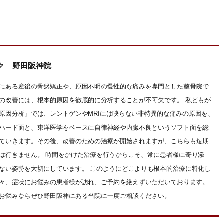
ク 野田阪神院
にある産後の骨盤矯正や、原因不明の慢性的な痛みを専門とした整骨院で
の改善には、根本的原因を徹底的に分析することが不可欠です。 私どもが
原因分析」では、レントゲンやMRIには映らない非特異的な痛みの原因を、
ハード面と、東洋医学をベースに自律神経や内臓不良というソフト面を総
ていきます。その後、改善のための治療が開始されますが、こちらも短期
は行きません。 時間をかけた治療を行うからこそ、常に患者様に寄り添
ない姿勢を大切にしています。 このようにどこよりも根本的治療に特化し
々、症状にお悩みの患者様が訪れ、ご予約を絶えずいただいております。
お悩みならぜひ野田阪神にある当院に一度ご相談ください。