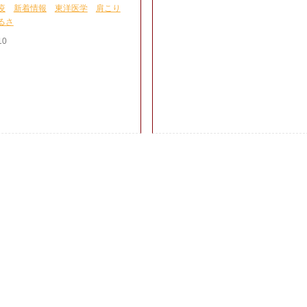
疫
新着情報
東洋医学
肩こり
るさ
10