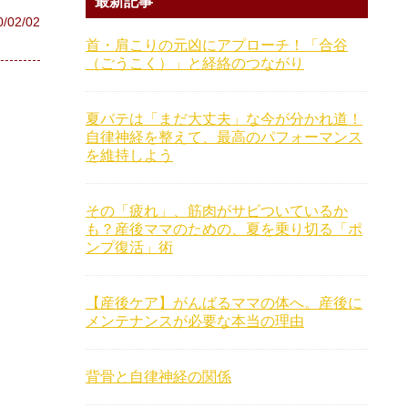
最新記事
0/02/02
首・肩こりの元凶にアプローチ！「合谷
（ごうこく）」と経絡のつながり
夏バテは「まだ大丈夫」な今が分かれ道！
自律神経を整えて、最高のパフォーマンス
を維持しよう
その「疲れ」、筋肉がサビついているか
も？産後ママのための、夏を乗り切る「ポ
ンプ復活」術
【産後ケア】がんばるママの体へ。産後に
メンテナンスが必要な本当の理由
背骨と自律神経の関係