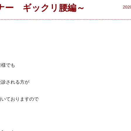
ナー ギックリ腰編～
202
者様でも
受診される方が
頂いておりますので