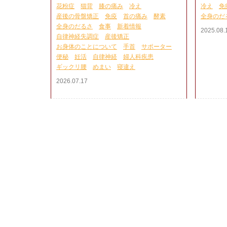
花粉症
猫背
膝の痛み
冷え
冷え
免
産後の骨盤矯正
免疫
首の痛み
酵素
全身のだ
全身のだるさ
食事
新着情報
2025.08.
自律神経失調症
産後矯正
お身体のことについて
手首
サポーター
便秘
妊活
自律神経
婦人科疾患
ギックリ腰
めまい
寝違え
2026.07.17