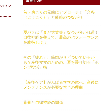
最新記事
8/11/12
首・肩こりの元凶にアプローチ！「合谷
（ごうこく）」と経絡のつながり
夏バテは「まだ大丈夫」な今が分かれ道！
自律神経を整えて、最高のパフォーマンス
を維持しよう
その「疲れ」、筋肉がサビついているか
も？産後ママのための、夏を乗り切る「ポ
ンプ復活」術
【産後ケア】がんばるママの体へ。産後に
メンテナンスが必要な本当の理由
背骨と自律神経の関係