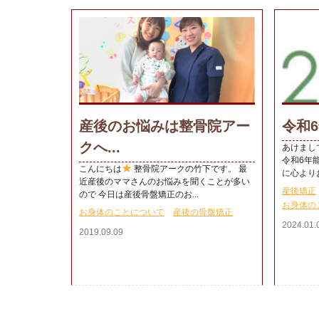
産後のお悩みは整骨院アー
令和6
クへ...
あけまし
令和6年
こんにちは
整骨院アークの竹下です。 最
に心よりお
近産後のママさんのお悩みを聞くことが多い
産後矯正
ので 今日は産後骨盤矯正のお...
お身体の
お身体のことについて
産後の骨盤矯正
2024.01.
2019.09.09