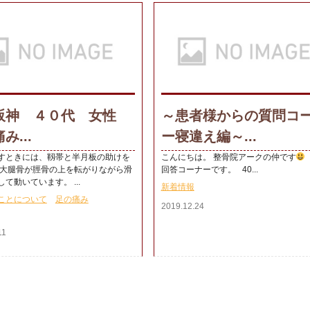
阪神 ４０代 女性
～患者様からの質問コ
み...
ー寝違え編～...
すときには、靱帯と半月板の助けを
こんにちは。 整骨院アークの仲です
 大腿骨が脛骨の上を転がりながら滑
回答コーナーです。 40...
て動いています。 ...
新着情報
ことについて
足の痛み
2019.12.24
11