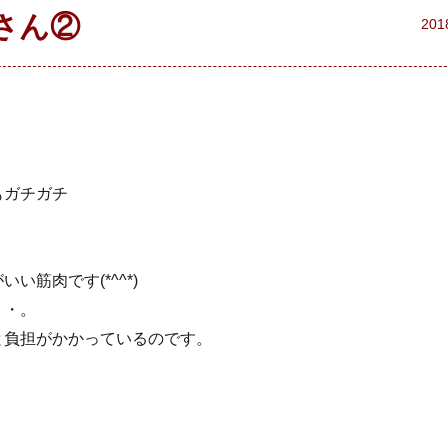
さん②
201
！
もガチガチ
筋肉です(*^^*)
・・。
と負担がかかっているのです。
！