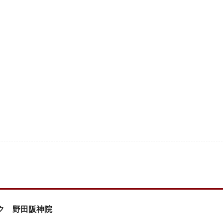
ク 野田阪神院