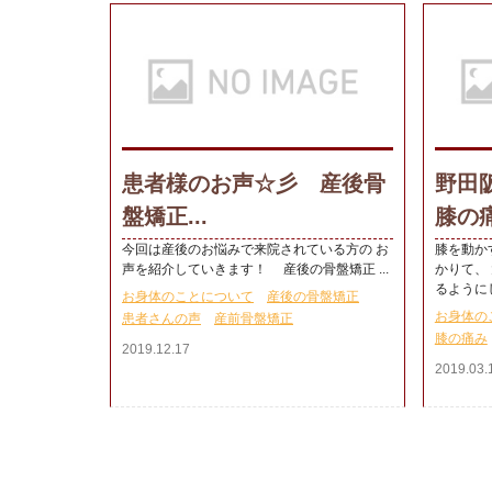
患者様のお声☆彡 産後骨
野田
盤矯正...
膝の痛
今回は産後のお悩みで来院されている方の お
膝を動か
声を紹介していきます！ 産後の骨盤矯正 ...
かりて、
るようにし
お身体のことについて
産後の骨盤矯正
お身体の
患者さんの声
産前骨盤矯正
膝の痛み
2019.12.17
2019.03.