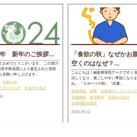
年 新年のご挨拶...
「食欲の秋」なぜかお
空くのはなぜ？...
ておめでとうございます。 この度の
能登半島地震により被災された皆様
こんにちは！鍼灸整骨院アークです☆ 
見舞い申し上げます...
涼しくなり、過ごしやすい季節になり
お知らせ
ね。 「スポーツの秋」「読書...
ことについて
全身のだるさ
新着情報
食事
お身体のことについ
05
自律神経
東洋医学
全身のだるさ
自律神経失調症
2025.09.12