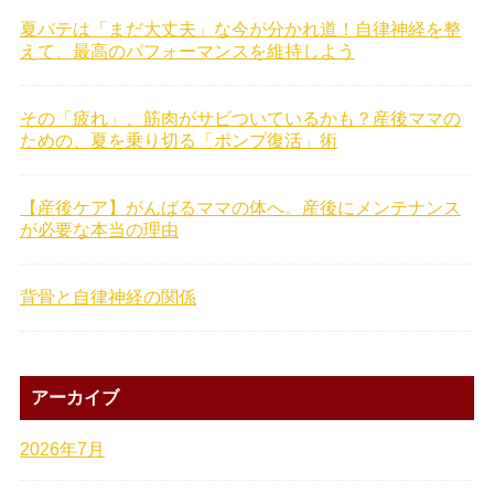
夏バテは「まだ大丈夫」な今が分かれ道！自律神経を整
えて、最高のパフォーマンスを維持しよう
その「疲れ」、筋肉がサビついているかも？産後ママの
ための、夏を乗り切る「ポンプ復活」術
【産後ケア】がんばるママの体へ。産後にメンテナンス
が必要な本当の理由
背骨と自律神経の関係
アーカイブ
2026年7月