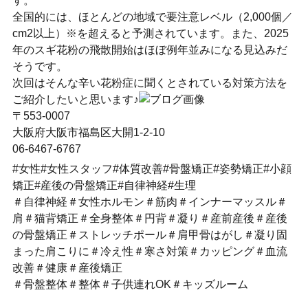
す。
全国的には、ほとんどの地域で要注意レベル（2,000個／
cm2以上）※を超えると予測されています。また、2025
年のスギ花粉の飛散開始はほぼ例年並みになる見込みだ
そうです。
次回はそんな辛い花粉症に聞くとされている対策方法を
ご紹介したいと思います♪
〒553-0007
大阪府大阪市福島区大開1-2-10
06-6467-6767
#女性#女性スタッフ#体質改善#骨盤矯正#姿勢矯正#小顔
矯正#産後の骨盤矯正#自律神経#生理
＃自律神経＃女性ホルモン＃筋肉＃インナーマッスル＃
肩＃猫背矯正＃全身整体＃円背＃凝り＃産前産後＃産後
の骨盤矯正＃ストレッチポール＃肩甲骨はがし＃凝り固
まった肩こりに＃冷え性＃寒さ対策＃カッピング＃血流
改善＃健康＃産後矯正
＃骨盤整体＃整体＃子供連れOK＃キッズルーム