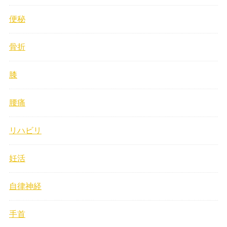
便秘
骨折
膝
腰痛
リハビリ
妊活
自律神経
手首