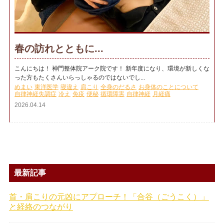
春の訪れとともに...
こんにちは！ 神門整体院アーク院です！ 新年度になり、環境が新しくな
った方もたくさんいらっしゃるのではないでし...
めまい
東洋医学
寝違え
肩こり
全身のだるさ
お身体のことについて
自律神経失調症
冷え
免疫
便秘
循環障害
自律神経
月経痛
2026.04.14
最新記事
首・肩こりの元凶にアプローチ！「合谷（ごうこく）」
と経絡のつながり