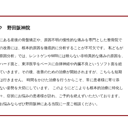
ク 野田阪神院
にある産後の骨盤矯正や、原因不明の慢性的な痛みを専門とした整骨院で
の改善には、根本的原因を徹底的に分析することが不可欠です。 私どもが
原因分析」では、レントゲンやMRIには映らない非特異的な痛みの原因を、
ハード面と、東洋医学をベースに自律神経や内臓不良というソフト面を総
ていきます。その後、改善のための治療が開始されますが、こちらも短期
は行きません。 時間をかけた治療を行うからこそ、常に患者様に寄り添
ない姿勢を大切にしています。 このようにどこよりも根本的治療に特化し
々、症状にお悩みの患者様が訪れ、ご予約を絶えずいただいております。
お悩みならぜひ野田阪神にある当院に一度ご相談ください。