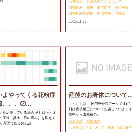
09
お知らせ
お身体のことについて
自律神経
免疫
東洋医学
首の痛み
自律神経失調症
循環障害
浮腫み
2025.11.29
いよやってくる花粉症
産後のお身体について..
、、、②...
こんにちは！ 神門整骨院アークです(*^-^
日は産後矯正についてお話していきます
症を治療している場合 それはあくま
娠中から出産後の...
の症状（鼻水、目の痒み）を抑えて
新着情報
産後矯正
 原因である免疫反...
お身体のことについて
腰痛
膝の痛