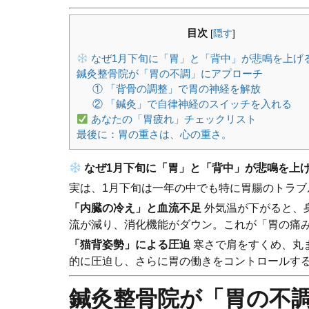
目次
[
隠す
]
なぜ1月下旬に「胃」と「背中」が悲鳴を上げ
鍼灸整骨院が「胃の不調」にアプローチ
① 「背骨の調整」で胃の神経を解放
② 「鍼灸」で自律神経のスイッチを入れる
あなたの「胃疲れ」チェックリスト
最後に：胃の重さは、心の重さ。
なぜ1月下旬に「胃」と「背中」が悲鳴を上
実は、1月下旬は一年の中でも特に胃腸のトラ
「内臓の冷え」と血流不足
外気温が下がると、
流が減り、消化機能がダウン。これが「胃の痛
「猫背姿勢」による圧迫
寒さで肩をすくめ、丸
的に圧迫し、さらに胃の働きをコントロールす
鍼灸整骨院が「胃の不