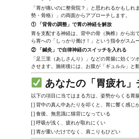
「胃が痛いのに整骨院？」と思われるかもしれ
勢・骨格）」の両面からアプローチします。
① 「背骨の調整」で胃の神経を解放
胃を支配する神経は、背中の骨（胸椎）から出
ら胃への「しっかり働け！」という指令がスム
② 「鍼灸」で自律神経のスイッチを入れる
「足三里（あしさんり）」などの胃腸に効くツ
させます。施術後には、お腹が「ギュルル」と
あなたの「胃疲れ」
以下の項目に当てはまる方は、姿勢からくる胃
[ ] 背中の真ん中あたりを叩くと、胃に響く感じ
[ ] 食後、無意識に猫背になっている
[ ] 呼吸が浅く、疲れが取れにくい
[ ] 胃が重いだけでなく、肩こりもひどい