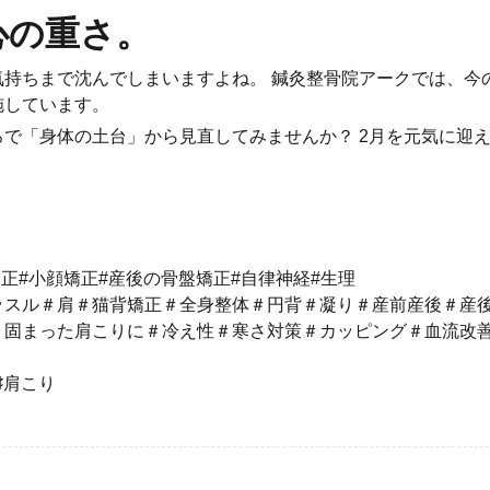
心の重さ。
持ちまで沈んでしまいますよね。 鍼灸整骨院アークでは、今
施しています。
で「身体の土台」から見直してみませんか？ 2月を元気に迎
矯正#小顔矯正#産後の骨盤矯正#自律神経#生理
ッスル＃肩＃猫背矯正＃全身整体＃円背＃凝り＃産前産後＃産
り固まった肩こりに＃冷え性＃寒さ対策＃カッピング＃血流改
♯肩こり