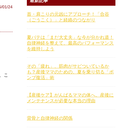
最新記事
6/01/24
首・肩こりの元凶にアプローチ！「合谷
（ごうこく）」と経絡のつながり
夏バテは「まだ大丈夫」な今が分かれ道！
自律神経を整えて、最高のパフォーマンス
を維持しよう
その「疲れ」、筋肉がサビついているか
も？産後ママのための、夏を乗り切る「ポ
、こ
ンプ復活」術
【産後ケア】がんばるママの体へ。産後に
メンテナンスが必要な本当の理由
背骨と自律神経の関係
。