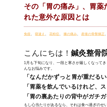
その「胃の痛み」、胃薬
れた意外な原因とは
免疫
寝違え
花粉症
膝の痛み
産後の骨盤矯正
こんにちは！
鍼灸整骨
1月も下旬になり、一段と寒さが厳しくなって
んなお悩みです。
「なんだかずっと胃が重だるい
「胃薬を飲んでいるけれど、ス
「胃の裏あたりの背中がガチガ
もし心当たりがあるなら、それは食べ過ぎのせ