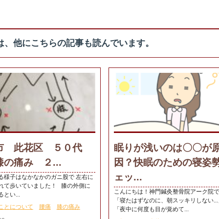
は、他にこちらの記事も読んでいます。
市 此花区 ５０代
眠りが浅いのは〇〇が
の痛み ２...
因？快眠のための寝姿
ェッ...
る様子はなかなかのガニ股で 左右に
れて歩いていました！ 膝の外側に
こんにちは！神門鍼灸整骨院アーク院
とい...
「寝たはずなのに、朝スッキリしない...
ことについて
腰痛
膝の痛み
「夜中に何度も目が覚めて...