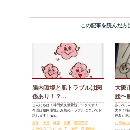
この記事を読んだ方
腸内環境と肌トラブルは関
大阪
係あり！？...
腰〜膝
こんにちは！神門鍼灸整骨院アークです！
歩いてい
今回は腸内環境とお肌のトラブルについてお
大きく揺
話します！ &n...
痛みがある
冷え
免疫
酵素
食事
循環障害
お身体の
お身体のことについて
便秘
自律神経