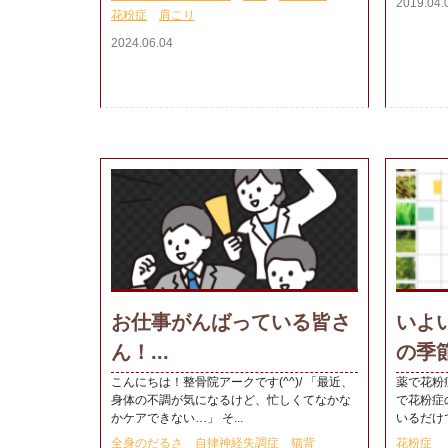
2019.04.
花粉症
肩こり
2024.06.04
お仕事がんばっている皆さ
いよ
ん！...
の季節
こんにちは！整骨院アークです(^^)/ 「最近、
薬で花粉
身体の不調が気になるけど、忙しくてなかな
で花粉症
かケアできない…」 そ...
いるだけで
全身のだるさ
自律神経失調症
猫背
花粉症