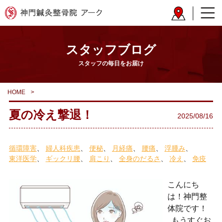
スタッフブログ
スタッフの毎日をお届け
HOME
>
夏の冷え撃退！
2025/08/16
循環障害
婦人科疾患
便秘
月経痛
腰痛
浮腫み
東洋医学
ギックリ腰
肩こり
全身のだるさ
冷え
免疫
こんにち
は！神門整
体院です！
もうすぐお