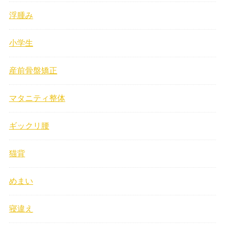
浮腫み
小学生
産前骨盤矯正
マタニティ整体
ギックリ腰
猫背
めまい
寝違え