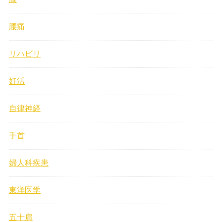
腰痛
リハビリ
妊活
自律神経
手首
婦人科疾患
東洋医学
五十肩