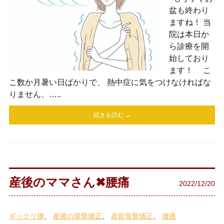
盆も終わり
ますね！ 当
院は本日か
ら診療を開
始しており
ます！ こ
こ数か月暑い日ばかりで、 熱中症に気をつけなければな
りません、…..
続きを読む →
産後のママさん✖︎腰痛
2022/12/20
ギックリ腰
産後の骨盤矯正
産前骨盤矯正
腰痛