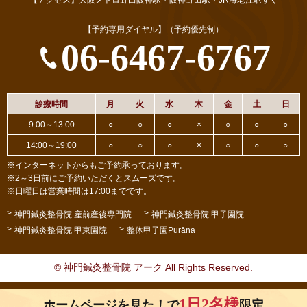
【予約専用ダイヤル】（予約優先制）
06-6467-6767
診療時間
月
火
水
木
金
土
日
9:00～13:00
○
○
○
×
○
○
○
14:00～19:00
○
○
○
×
○
○
○
※インターネットからもご予約承っております。
※2～3日前にご予約いただくとスムーズです。
※日曜日は営業時間は17:00までです。
神門鍼灸整骨院 産前産後専門院
神門鍼灸整骨院 甲子園院
神門鍼灸整骨院 甲東園院
整体甲子園Purāṇa
© 神門鍼灸整骨院 アーク All Rights Reserved.
1日2名様
ホームページを見た！で
限定