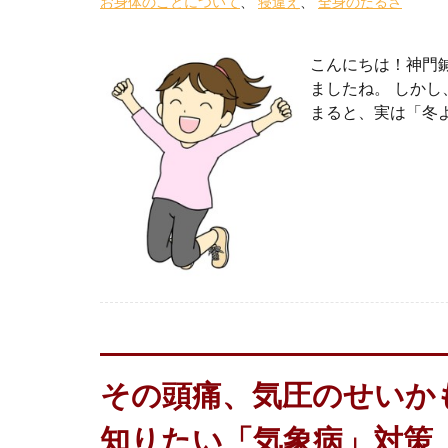
お身体のことについて
寝違え
全身のだるさ
こんにちは！神門鍼
ましたね。 しか
まると、実は「冬よ
その頭痛、気圧のせいか
知りたい「気象病」対策