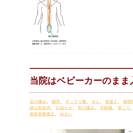
当院はベビーカーのまま
足の痛み
猫背
ギックリ腰
冷え
寝違え
循環
婦人科疾患
お知らせ
肘の痛み
月経痛
肩こり
産前骨盤矯正
めまい
こ