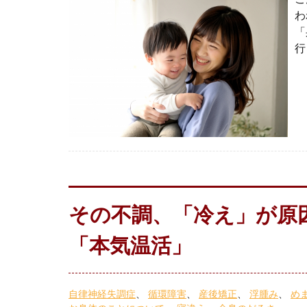
わ
「
行
その不調、「冷え」が原
「本気温活」
自律神経失調症
循環障害
産後矯正
浮腫み
め