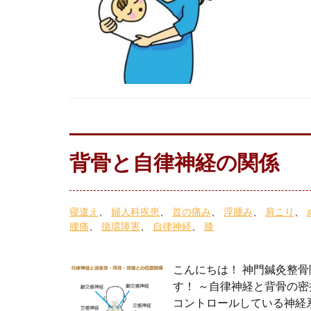
背骨と自律神経の関係
寝違え
婦人科疾患
首の痛み
浮腫み
肩こり
腰痛
循環障害
自律神経
膝
こんにちは！ 神門鍼灸整骨
す！ ～自律神経と背骨の
コントロールしている神経系