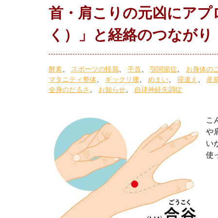
首・肩こりの元凶にアプ
く）」と経絡のつながり
酵素
スポーツの怪我
手首
顎関節症
お身体の
マタニティ整体
ギックリ腰
めまい
寝違え
産
全身のだるさ
お知らせ
自律神経失調症
こ
や
い
使