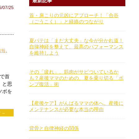
最新記事
6/07/25
首・肩こりの元凶にアプローチ！「合谷
（ごうこく）」と経絡のつながり
夏バテは「まだ大丈夫」な今が分かれ道！
自律神経を整えて、最高のパフォーマンス
情報
を維持しよう
その「疲れ」、筋肉がサビついているか
クで首
も？産後ママのための、夏を乗り切る「ポ
」と思
ンプ復活」術
ツボを
【産後ケア】がんばるママの体へ。産後に
メンテナンスが必要な本当の理由
 →
背骨と自律神経の関係