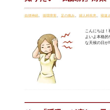
自律神経
循環障害
足の痛み
婦人科疾患
寝違
こんにちは！
よいよ本格的
な天候の日が