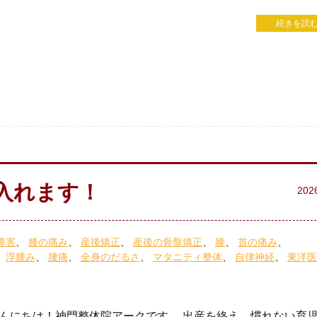
続きを読む
入れます！
202
障害
膝の痛み
産後矯正
産後の骨盤矯正
膝
首の痛み
浮腫み
腰痛
全身のだるさ
マタニティ整体
自律神経
東洋医
んにちは！神門整体院アークです。 出産を終え、慣れない育