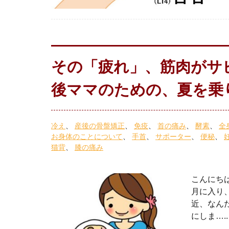
その「疲れ」、筋肉がサ
後ママのための、夏を乗
冷え
産後の骨盤矯正
免疫
首の痛み
酵素
全
お身体のことについて
手首
サポーター
便秘
猫背
膝の痛み
こんにち
月に入り
近、なん
にしま…..