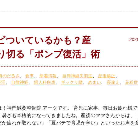
ビついているかも？産
202
り切る「ポンプ復活」術
身のだるさ
食事
新着情報
自律神経失調症
産後矯正
妊活
自律神経
婦人科疾患
ギックリ腰
めまい
寝違え
花粉症
は！神門鍼灸整骨院 アークです。 育児に家事、毎日お疲れ様です
、暑さも本格的になってきましたね。産後のママさんからは、
だか疲れが取れない」「夏バテで育児が辛い」といったお声を