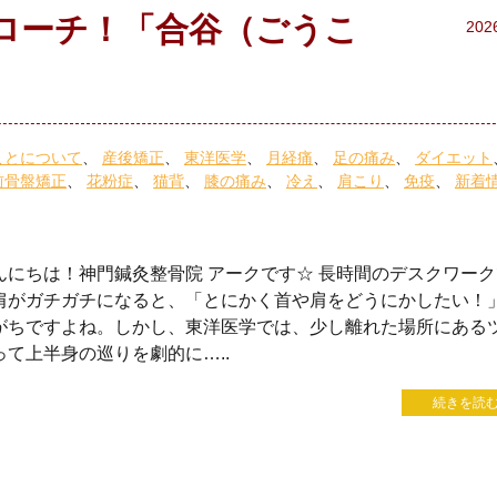
ローチ！「合谷（ごうこ
202
ことについて
産後矯正
東洋医学
月経痛
足の痛み
ダイエット
前骨盤矯正
花粉症
猫背
膝の痛み
冷え
肩こり
免疫
新着
んにちは！神門鍼灸整骨院 アークです☆ 長時間のデスクワー
肩がガチガチになると、「とにかく首や肩をどうにかしたい！
がちですよね。しかし、東洋医学では、少し離れた場所にある
って上半身の巡りを劇的に…..
続きを読む