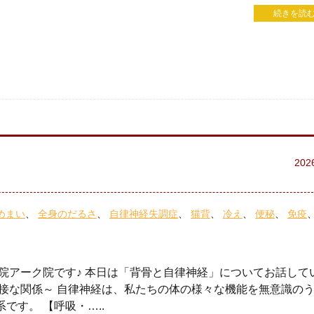
続きを読む
202
めまい
全身のだるさ
自律神経失調症
猫背
冷え
便秘
免疫
院アーク院です♪ 本日は「背骨と自律神経」についてお話して
密接な関係～ 自律神経は、私たちの体の様々な機能を無意識の
です。 【呼吸・…..