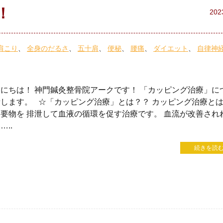
！
202
肩こり
全身のだるさ
五十肩
便秘
腰痛
ダイエット
自律神
にちは！ 神門鍼灸整骨院アークです！ 「カッピング治療」に
話します。 ☆「カッピング治療」とは？？ カッピング治療と
要物を 排泄して血液の循環を促す治療です。 血流が改善され
…..
続きを読む