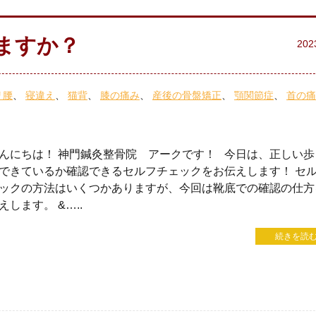
ますか？
202
リ腰
寝違え
猫背
膝の痛み
産後の骨盤矯正
顎関節症
首の痛
んにちは！ 神門鍼灸整骨院 アークです！ 今日は、正しい歩
できているか確認できるセルフチェックをお伝えします！ セ
ックの方法はいくつかありますが、今回は靴底での確認の仕方
えします。 &…..
続きを読む