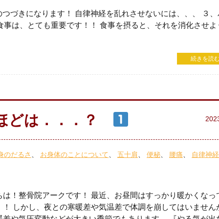
のつづきになります！ 自律神経を乱れさせないには、、、 ３、
食事は、とても重要です！！ 食事を摂ると、それを消化させよ
続きを読む
のほどは．．．？
202
身のだるさ
お身体のことについて
五十肩
便秘
腰痛
自律神経
ちは！整骨院アークです！ 最近、お昼間はすっかり暖かくなっ
！！ しかし、夜との寒暖差や気温差で体調を崩してはいません
暖差や気圧変動などが大きい季節でもあります。 『やる気が出