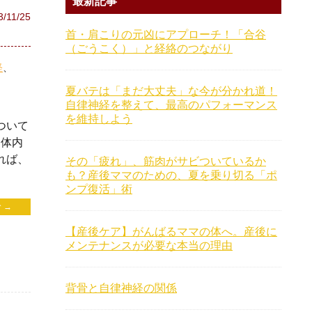
最新記事
3/11/25
首・肩こりの元凶にアプローチ！「合谷
（ごうこく）」と経絡のつながり
経
夏バテは「まだ大丈夫」な今が分かれ道！
自律神経を整えて、最高のパフォーマンス
を維持しよう
ついて
は体内
れば、
その「疲れ」、筋肉がサビついているか
も？産後ママのための、夏を乗り切る「ポ
ンプ復活」術
 →
【産後ケア】がんばるママの体へ。産後に
メンテナンスが必要な本当の理由
背骨と自律神経の関係