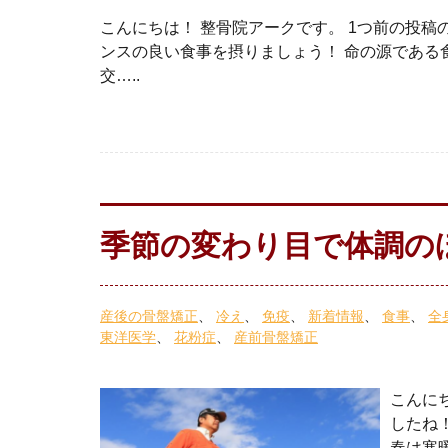
こんにちは！ 整骨院アークです。 1つ前の投稿
ンスの良い食事を摂りましょう！ 命の源である
交…..
季節の変わり目で体調
産後の骨盤矯正
冷え
免疫
新着情報
食事
全
東洋医学
花粉症
産前骨盤矯正
こんに
したね
春は寒