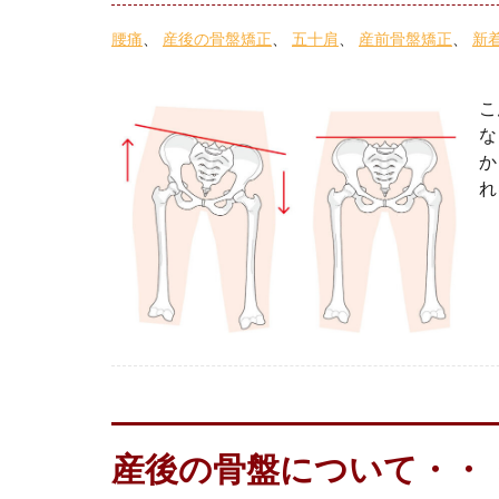
腰痛
産後の骨盤矯正
五十肩
産前骨盤矯正
新
こ
な
か
れ
産後の骨盤について・