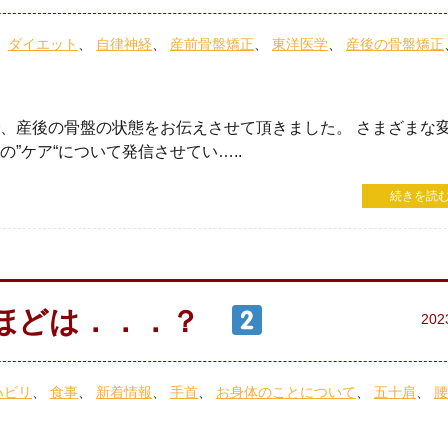
ダイエット
自律神経
産前骨盤矯正
東洋医学
産後の骨盤矯正
、産後の骨盤の状態をお伝えさせて頂きました。 さまざまな
”ケア“について発信させてい…..
続きを読む
のほどは．．．？
202
ハビリ
食事
新着情報
手首
お身体のことについて
五十肩
腰