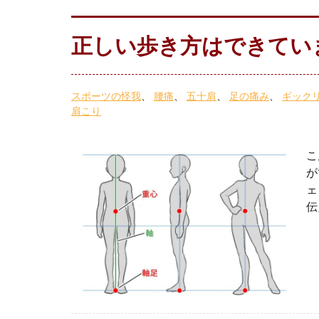
正しい歩き方はできてい
スポーツの怪我
腰痛
五十肩
足の痛み
ギック
肩こり
こ
が
ェ
伝