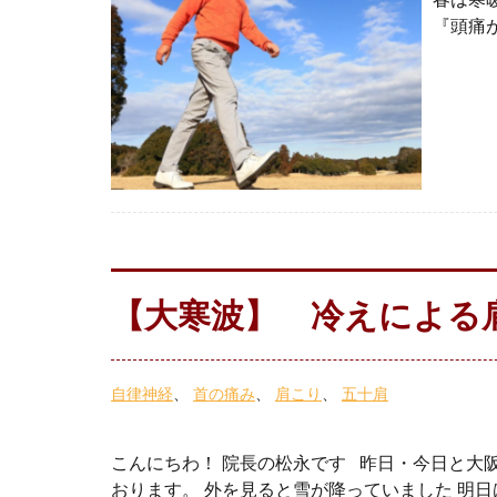
『頭痛が
【大寒波】 冷えによる
自律神経
首の痛み
肩こり
五十肩
こんにちわ！ 院長の松永です 昨日・今日と大
おります。 外を見ると雪が降っていました 明日