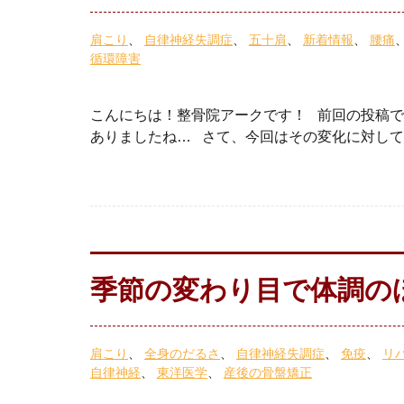
肩こり
自律神経失調症
五十肩
新着情報
腰痛
循環障害
こんにちは！整骨院アークです！ 前回の投稿で
ありましたね… さて、今回はその変化に対しての
季節の変わり目で体調
肩こり
全身のだるさ
自律神経失調症
免疫
リ
自律神経
東洋医学
産後の骨盤矯正