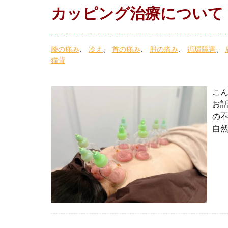
カッピング治療について
膝の痛み
冷え
首の痛み
肘の痛み
循環障害
猫背
こん
お
の不
自然